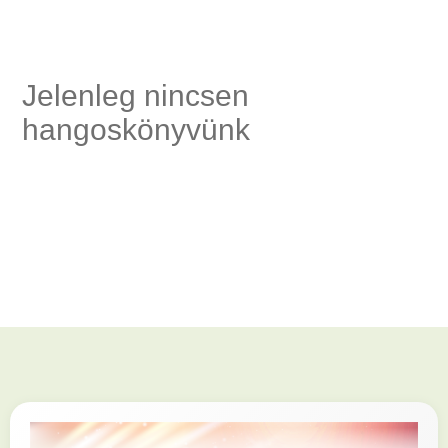
Jelenleg nincsen
szség,
hangoskönyvünk
és