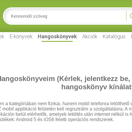
ek
E-könyvek
Hangoskönyvek
Akciók
Katalógus
angoskönyveim (Kérlek, jelentkezz be,
hangoskönyv kínálat
n a kategóriában nem fizikai, hanem mobil telefonra letölthető d
 mobil applikáció felületén kell regisztrálni a szolgáltatásra.
ikáción belül elérhetők, amelyek letöltés után internet nélkül is
ülékek: Android 5 és iOS6 feletti operációs rendszerek.