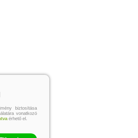
l
mény biztosítása
nálatára vonatkozó
ntva
érhető el.