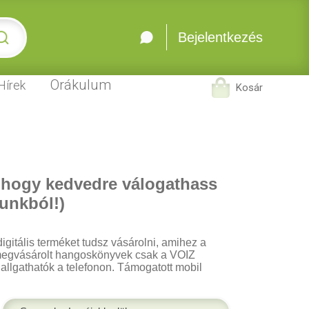
Bejelentkezés
Orákulum
Hírek
Kosár
 hogy kedvedre válogathass
unkból!)
igitális terméket tudsz vásárolni, amihez a
 A megvásárolt hangoskönyvek csak a VOIZ
 hallgathatók a telefonon. Támogatott mobil