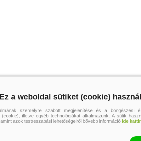
Ez a weboldal sütiket (cookie) haszná
talmának személyre szabott megjelenítése és a böngészési él
 (cookie), illetve egyéb technológiákat alkalmazunk. A sütik hasz
alamint azok testreszabási lehetőségeiről bővebb információ
ide katti