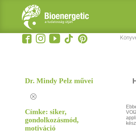
Könyv
Dr. Mindy Pelz művei
H
Ebbe
Címke: siker,
VOIZ
appl
gondolkozásmód,
kész
motiváció