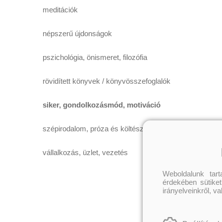
meditációk
népszerű újdonságok
pszichológia, önismeret, filozófia
rövidített könyvek / könyvösszefoglalók
siker, gondolkozásmód, motiváció
szépirodalom, próza és költészet
vállalkozás, üzlet, vezetés
Weboldalunk tar
érdekében sütiket
irányelveinkről, v