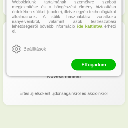
Weboldalunk tartalmának személyre szabott
Regisztrálj honlapunkon és gyűjtsd a hűségpontokat!
megjelenítése és a böngészési élmény biztosítása
érdekében sütiket (cookie), illetve egyéb technológiákat
alkalmazunk. A sütik használatára vonatkozó
irányelveinkről, valamint azok testreszabási
lehetőségeiről bővebb információ
ide kattintva
érhető
el.
Beállítások
Elfogadom
Kövess minket!
Értesülj elsőként újdonságainkról és akcióinkról.