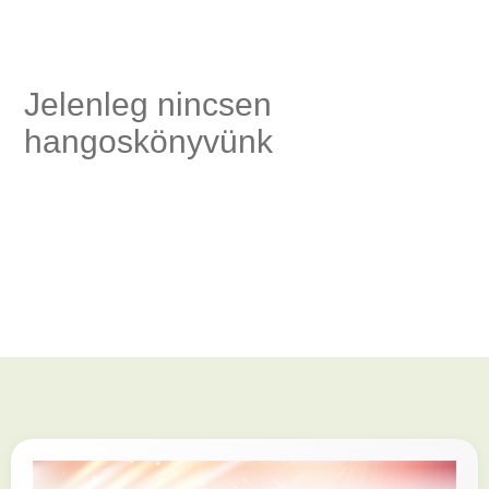
ség,
Jelenleg nincsen
hangoskönyvünk
és