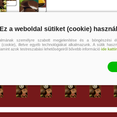
Ez a weboldal sütiket (cookie) haszná
Húzz egy lapot
talmának személyre szabott megjelenítése és a böngészési él
 (cookie), illetve egyéb technológiákat alkalmazunk. A sütik hasz
alamint azok testreszabási lehetőségeiről bővebb információ
ide katti