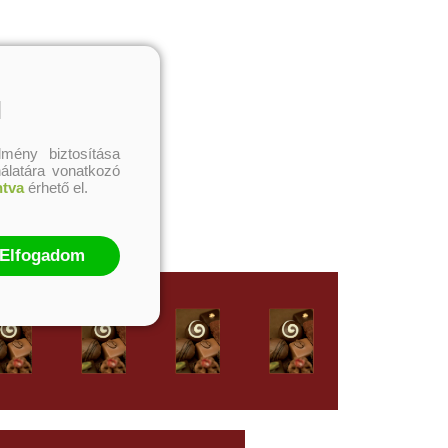
l
mény biztosítása
nálatára vonatkozó
ntva
érhető el.
Elfogadom