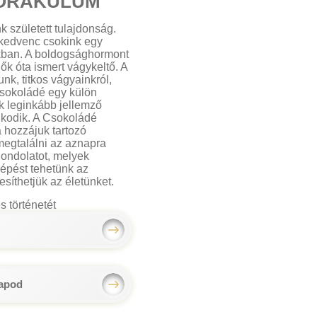
ORÁKULUM
k született tulajdonság.
 kedvenc csokink egy
kban. A boldogsághormont
ők óta ismert vágykeltő. A
unk, titkos vágyainkról,
csokoládé egy külön
k leginkább jellemző
lkodik. A Csokoládé
a hozzájuk tartozó
egtalálni az aznapra
gondolatot, melyek
épést tehetünk az
síthetjük az életünket.
s történetét
lapod