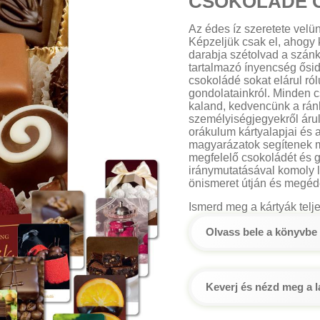
CSOKOLÁDÉ 
Az édes íz szeretete velün
Képzeljük csak el, ahogy
darabja szétolvad a szán
tartalmazó ínyencség ősid
csokoládé sokat elárul ról
gondolatainkról. Minden 
kaland, kedvencünk a rán
személyiségjegyekről áru
orákulum kártyalapjai és 
magyarázatok segítenek m
megfelelő csokoládét és 
iránymutatásával komoly l
önismeret útján és megéde
Ismerd meg a kártyák telje
Olvass bele a könyvbe
Keverj és nézd meg a 