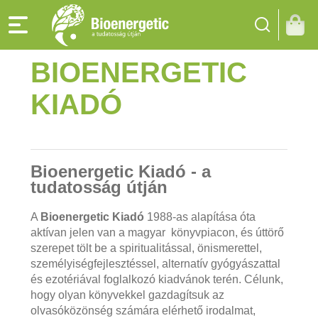
BIOENERGETIC
KIADÓ
Bioenergetic Kiadó - a
tudatosság útján
A
Bioenergetic Kiadó
198
8-a
s alapítása óta
aktívan jelen van a
magyar
könyv
piacon, és úttörő
szerepet tölt be a
spiritualitással, önismerettel,
személyiségfejlesztéssel
,
alternatív gyógyászattal
és ezotériával
foglalkozó k
iadvánok
terén. Célunk
,
hogy olyan könyvekkel gazdagítsuk az
olvasóközönség számára elérhető irodalmat,