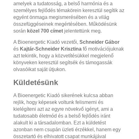
amelyek a tudatosság, a belső harmónia és a
személyes fejlődés témakörein keresztül segítik az
egyént önmaga megismerésében és a világ
összefüggéseinek megértésében. Működésünk
során
közel 700 címet
jelentettünk meg.
A Bioenergetic Kiadó vezetői,
Schneider Gábor
és
Kajtár-Schneider Krisztina
fő motivációjuknak
azt tekintik, hogy a közvetítésükkel megjelenő
könyveken keresztül segítsék és támogassák
olvasóikat saját útjukon.
Küldetésünk
A Bioenergetic Kiadó sikerének kulcsa abban
rejlik, hogy képesek voltunk felismerni és
kielégíteni azt az egyre növekvő igényt, ami a
tudatosabb életmód és a belső fejlődés iránt
alakult ki a társadalomban. Ezt a küldetést
azonban nem csupán üzleti érzékkel, hanem egy
összetartó és elhivatott csapat munkájával