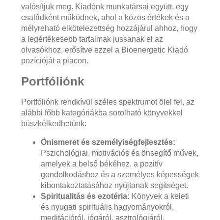
valósítjuk meg. Kiadónk munkatársai együtt, egy
családként működnek, ahol a közös értékek és a
mélyreható elkötelezettség hozzájárul ahhoz, hogy
a legértékesebb tartalmak jussanak el az
olvasókhoz, erősítve ezzel a Bioenergetic Kiadó
pozícióját a piacon.
Portfóliónk
Portfóliónk rendkívül széles spektrumot ölel fel, az
alábbi főbb kategóriákba sorolható könyvekkel
büszkélkedhetünk:
Önismeret és személyiségfejlesztés:
Pszichológiai, motivációs és önsegítő művek,
amelyek a belső békéhez, a pozitív
gondolkodáshoz és a személyes képességek
kibontakoztatásához nyújtanak segítséget.
Spiritualitás és ezotéria:
Könyvek a keleti
és nyugati spirituális hagyományokról,
meditációról, jógáról, asztrológiáról,