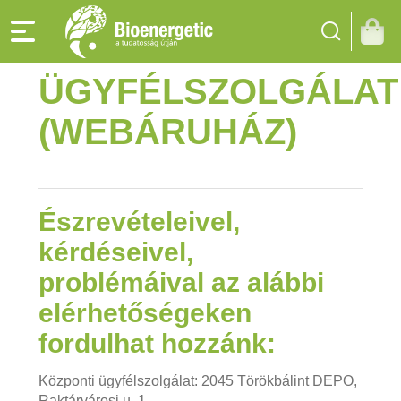
ÜGYFÉLSZOLGÁLAT
(WEBÁRUHÁZ)
Észrevételeivel,
kérdéseivel,
problémáival az alábbi
elérhetőségeken
fordulhat hozzánk:
Központi ügyfélszolgálat: 2045 Törökbálint DEPO,
Raktárvárosi u. 1.