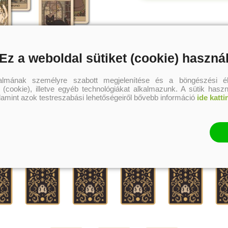
Ez a weboldal sütiket (cookie) haszná
Húzz egy lapot
talmának személyre szabott megjelenítése és a böngészési él
 (cookie), illetve egyéb technológiákat alkalmazunk. A sütik hasz
alamint azok testreszabási lehetőségeiről bővebb információ
ide katti