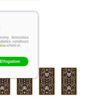
l
mény biztosítása
nálatára vonatkozó
ntva
érhető el.
Elfogadom