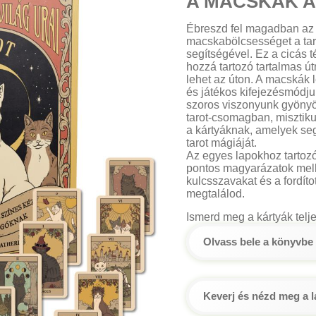
A MACSKÁK A
Ébreszd fel magadban az 
macskabölcsességet a tar
segítségével. Ez a cicás 
hozzá tartozó tartalmas út
lehet az úton. A macskák 
és játékos kifejezésmódju
szoros viszonyunk gyöny
tarot-csomagban, misztik
a kártyáknak, amelyek seg
tarot mágiáját.
Az egyes lapokhoz tartozó
pontos magyarázatok mell
kulcsszavakat és a fordítot
megtalálod.
Ismerd meg a kártyák telje
Olvass bele a könyvbe
Keverj és nézd meg a 