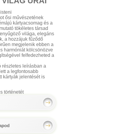
 VILÁG URAI
isteni
ot ősi művészetének
témájú kártyacsomag és a
mutató tökéletes társad
lenyűgöző világa, elegáns
k, a hozzájuk fűződő
örűen megjelenik ebben a
us harmóniát kölcsönözve
ítségével felfedezheted a
 részletes leírásban a
ett a legfontosabb
t kártyák jelentését is
s történetét
lapod