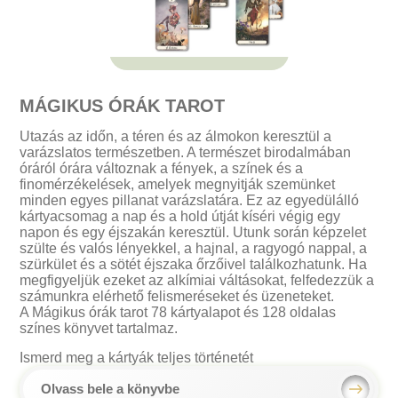
MÁGIKUS ÓRÁK TAROT
Utazás az időn, a téren és az álmokon keresztül a
varázslatos természetben. A természet birodalmában
óráról órára változnak a fények, a színek és a
finomérzékelések, amelyek megnyitják szemünket
minden egyes pillanat varázslatára. Ez az egyedülálló
kártyacsomag a nap és a hold útját kíséri végig egy
napon és egy éjszakán keresztül. Utunk során képzelet
szülte és valós lényekkel, a hajnal, a ragyogó nappal, a
szürkület és a sötét éjszaka őrzőivel találkozhatunk. Ha
megfigyeljük ezeket az alkímiai váltásokat, felfedezzük a
számunkra elérhető felismeréseket és üzeneteket.
A Mágikus órák tarot 78 kártyalapot és 128 oldalas
színes könyvet tartalmaz.
Ismerd meg a kártyák teljes történetét
Olvass bele a könyvbe