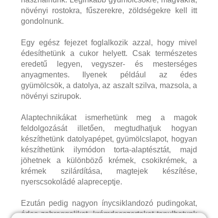
növényi rostokra, fűszerekre, zöldségekre kell itt
gondolnunk.
Egy egész fejezet foglalkozik azzal, hogy mivel
édesíthetünk a cukor helyett. Csak természetes
eredetű legyen, vegyszer- és mesterséges
anyagmentes. Ilyenek például az édes
gyümölcsök, a datolya, az aszalt szilva, mazsola, a
növényi szirupok.
Alaptechnikákat ismerhetünk meg a magok
feldolgozását illetően, megtudhatjuk hogyan
készíthetünk datolyapépet, gyümölcslapot, hogyan
készíthetünk ilymódon torta-alaptésztát, majd
jöhetnek a különböző krémek, csokikrémek, a
krémek szilárdítása, magtejek készítése,
nyerscsokoládé alapreceptje.
Ezután pedig nagyon ínycsiklandozó pudingokat,
édes zabreggeliket, krémdesszerteket tanulhatunk