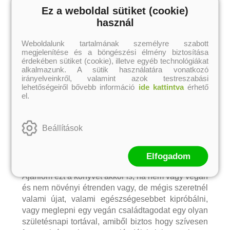
meg elkészíteni. Ne feledjük! Mindent növényi
Ez a weboldal sütiket (cookie)
hozzávalókból, főzés nélkül, cukor nélkül! Legjobb
használ
barátunk ezeknek a recepteknek az elkészítésénél
az aprítógép és a turmixgép.
Weboldalunk tartalmának személyre szabott
megjelenítése és a böngészési élmény biztosítása
A krémek, pudingok elkészítése után jöhetnek a
érdekében sütiket (cookie), illetve egyéb technológiákat
sütik, a kókuszos golyók, a chilis csokis fánk,
alkalmazunk. A sütik használatára vonatkozó
áfonyás tekercs, hogy csak néhányat említsek, de
irányelveinkről, valamint azok testreszabási
megtanulhatunk szaloncukrot készíteni, sőt, még a
lehetőségeiről bővebb információ
ide kattintva
érhető
el.
kókuszkocka nyers verziójának elkészítését is
megismerhetjük.
A könyv megkoronázása pedig a tortareceptekkel
Beállítások
történik meg. Avokádós-lime torta, banános,
roppanós csokitorta, zsírszegény szedres torta,
ribizlihabos brownie-torta. A tortákon kívül néhány
Elfogadom
pitereceptet is találunk.
Ajánlom ezt a könyvet akkor is, ha nem vagy vegán
és nem növényi étrenden vagy, de mégis szeretnél
valami újat, valami egészségesebbet kipróbálni,
vagy meglepni egy vegán családtagodat egy olyan
születésnapi tortával, amiből biztos hogy szívesen