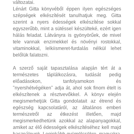
változatai.
Lénárt Gitta könyvéből éppen ilyen egészséges
szépségek elkészítését tanulhatjuk meg. Gitta
szerint a nyers édességek elkészítése sokkal
egyszerűbb, mint a sütéssel készülteké, ezért igen
hálás feladat. Látványra is gyönyörűek, de mivel
tele vannak enzimekkel és növényi rostokkal,
vitaminokkal, lelkiismeret-furdalás nélkül lehet
belőlük falatozni.
A szerző saját tapasztalása alapján tért át a
természetes táplálkozásra, tudását pedig
előadásokon, tanfolyamokon és
"nyershétvégéken" adja át, ahol sok finom ételt is
elkészítenek a résztvevőkkel. A könyv elején
megismerhetjük Gitta gondolatait az étrend és
egészség kapcsolatáról, az általános emberi
természetről az étkezést illetően, majd
megismerkedhetünk azokkal az alapanyagokkal,
amiket az élő édességek elkészítéséhez kell majd
használnunk. Leginkább gyümölcsökre, magvakra,