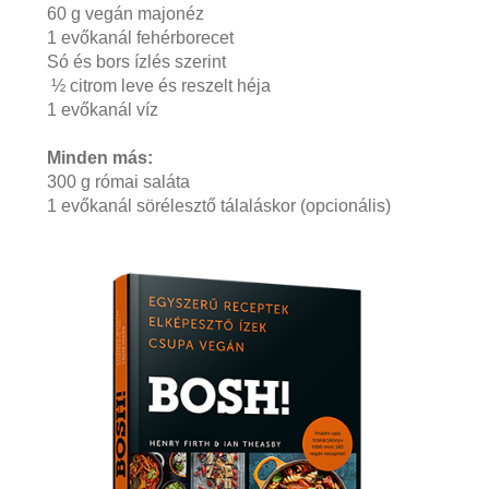
60 g vegán majonéz
1 evőkanál fehérborecet
Só és bors ízlés szerint
½ citrom leve és reszelt héja
1 evőkanál víz
Minden más:
300 g római saláta
1 evőkanál sörélesztő tálaláskor (opcionális)