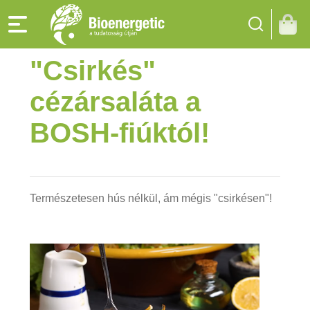
"Csirkés"
cézársaláta a
BOSH-fiúktól!
Természetesen hús nélkül, ám mégis "csirkésen"!