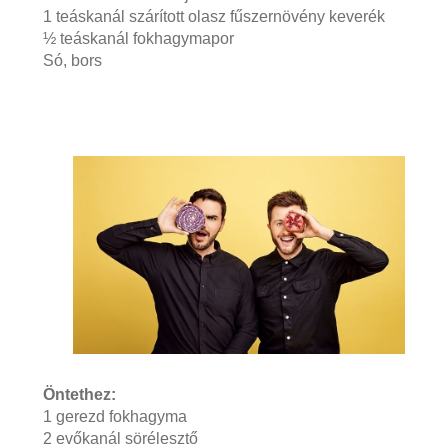
1 teáskanál szárított olasz fűszernövény keverék
½ teáskanál fokhagymapor
Só, bors
Öntethez:
1 gerezd fokhagyma
2 evőkanál sörélesztő