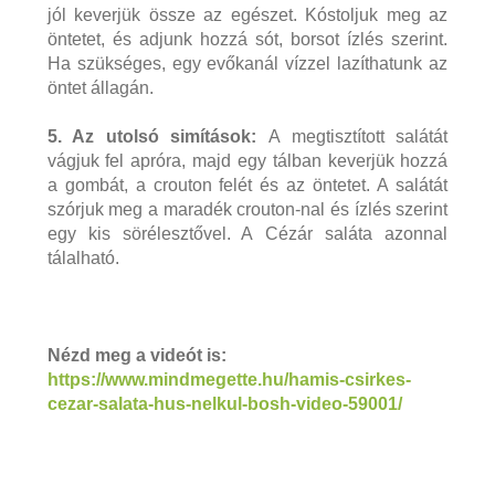
jól keverjük össze az egészet. Kóstoljuk meg az
öntetet, és adjunk hozzá sót, borsot ízlés szerint.
Ha szükséges, egy evőkanál vízzel lazíthatunk az
öntet állagán.
5. Az utolsó simítások:
A megtisztított salátát
vágjuk fel apróra, majd egy tálban keverjük hozzá
a gombát, a crouton felét és az öntetet. A salátát
szórjuk meg a maradék crouton-nal és ízlés szerint
egy kis sörélesztővel. A
Cézár
saláta azonnal
tálalható.
Nézd meg a videót is:
https://www.mindmegette.hu/hamis-csirkes-
cezar-salata-hus-nelkul-bosh-video-59001/