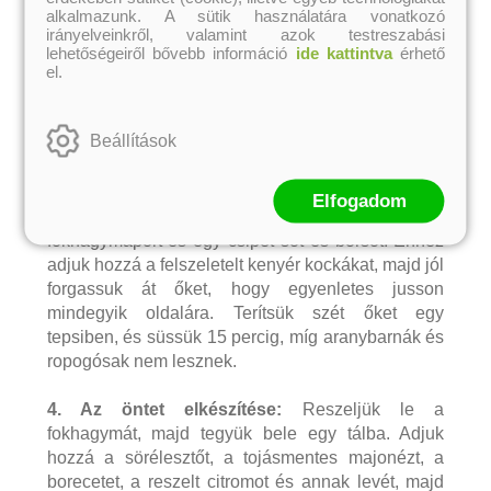
alkalmazunk. A sütik használatára vonatkozó
egy tálba, és keverjük hozzá az olívaolajat, a
irányelveinkről, valamint azok testreszabási
sülthöz való fűszerkeveréket, a fokhagymaport,
lehetőségeiről bővebb információ
ide kattintva
érhető
el.
ízlés szerint a sót és borsot, majd jól keverjük
össze, hogy mindenhova jusson a pácból. Végül a
sütőpapírral bélelt tepsiben süssük 25-30 percig.
Beállítások
3. A crouton elkészítése:
Vágjuk a kenyeret 3 cm-
es kockákra és tegyük félre egy tálba. Keverjük
Elfogadom
össze az olívaolajat, az olasz fűszerkeveréket, a
fokhagymaport és egy csipet sót és borsot. Ehhez
adjuk hozzá a felszeletelt kenyér kockákat, majd jól
forgassuk át őket, hogy egyenletes jusson
mindegyik oldalára. Terítsük szét őket egy
tepsiben, és süssük 15 percig, míg aranybarnák és
ropogósak nem lesznek.
4. Az öntet elkészítése:
Reszeljük le a
fokhagymát, majd tegyük bele egy tálba. Adjuk
hozzá a sörélesztőt, a tojásmentes majonézt, a
borecetet, a reszelt citromot és annak levét, majd