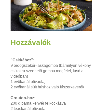
Hozzávalók
"Csirkéhez":
9 ördögszekér-laskagomba (bármilyen vékony
csíkokra szedhető gomba megfelel, lásd a
videóban)
1 evőkanál olívaolaj
2 evőkanál sült húshoz való fűszerkeverék
Crouton-hoz:
200 g barna kenyér felkockázva
2 teáskanál olívaolaj