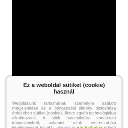
Ez a weboldal sütiket (cookie)
használ
Weboldalunk tartalmának személyre szabott
megjelenítése és a böngészési élmény biztosítása
érdekében sütiket (cookie), illetve egyéb technológiákat
alkalmazunk. A sütik használatára vonatkozó
irányelveinkről, valamint azok testreszabási
lehetőségeiről bővebb információ
ide kattintva
érhető