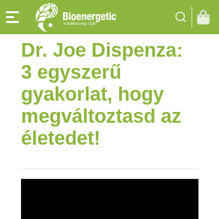
Dr. Joe Dispenza:
3 egyszerű
gyakorlat, hogy
megváltoztasd az
életedet!