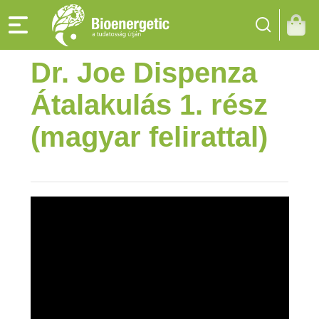
Dr. Joe Dispenza
Átalakulás 1. rész
(magyar felirattal)