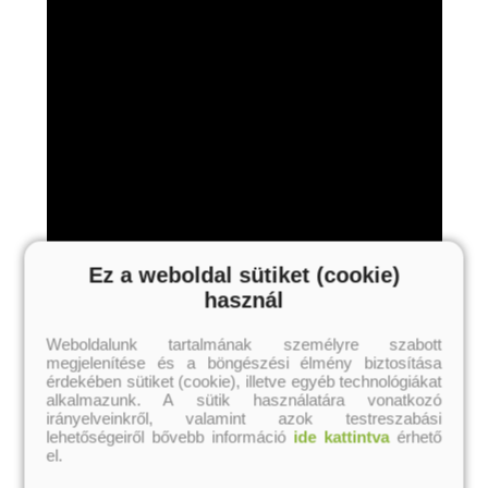
Ez a weboldal sütiket (cookie)
használ
Weboldalunk tartalmának személyre szabott
megjelenítése és a böngészési élmény biztosítása
érdekében sütiket (cookie), illetve egyéb technológiákat
alkalmazunk. A sütik használatára vonatkozó
irányelveinkről, valamint azok testreszabási
lehetőségeiről bővebb információ
ide kattintva
érhető
el.