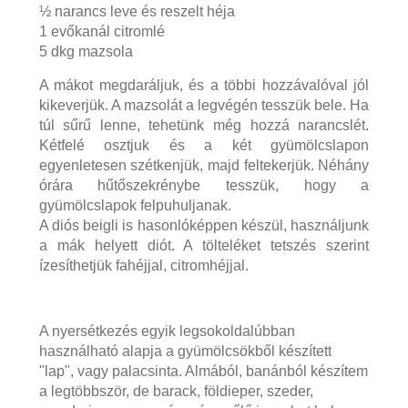
½ narancs leve és reszelt héja
1 evőkanál citromlé
5 dkg mazsola
A mákot megdaráljuk, és a többi hozzávalóval jól
kikeverjük. A mazsolát a legvégén tesszük bele. Ha
túl sűrű lenne, tehetünk még hozzá narancslét.
Kétfelé osztjuk és a két gyümölcslapon
egyenletesen szétkenjük, majd feltekerjük. Néhány
órára hűtőszekrénybe tesszük, hogy a
gyümölcslapok felpuhuljanak.
A diós beigli is hasonlóképpen készül, használjunk
a mák helyett diót. A tölteléket tetszés szerint
ízesíthetjük fahéjjal, citromhéjjal.
A nyersétkezés egyik legsokoldalúbban
használható alapja a gyümölcsökből készített
"lap", vagy palacsinta. Almából, banánból készítem
a legtöbbször, de barack, földieper, szeder,