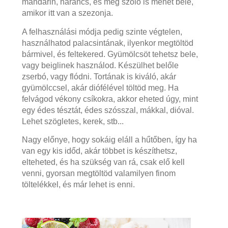
mandarin, narancs, és még szőlő is mehet bele,
amikor itt van a szezonja.
A felhasználási módja pedig szinte végtelen,
használhatod palacsintának, ilyenkor megtöltöd
bármivel, és feltekered. Gyümölcsöt tehetsz bele,
vagy beiglinek használod. Készülhet belőle
zserbó, vagy flódni. Tortának is kiváló, akár
gyümölccsel, akár diófélével töltöd meg. Ha
felvágod vékony csíkokra, akkor eheted úgy, mint
egy édes tésztát, édes szósszal, mákkal, dióval.
Lehet szögletes, kerek, stb...
Nagy előnye, hogy sokáig eláll a hűtőben, így ha
van egy kis időd, akár többet is készíthetsz,
elteheted, és ha szükség van rá, csak elő kell
venni, gyorsan megtöltöd valamilyen finom
töltelékkel, és már lehet is enni.