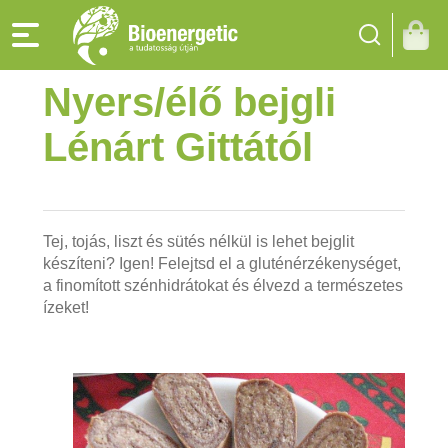
Nyers/élő bejgli
Lénárt Gittától
Tej, tojás, liszt és sütés nélkül is lehet bejglit
készíteni? Igen! Felejtsd el a gluténérzékenységet,
a finomított szénhidrátokat és élvezd a természetes
ízeket!