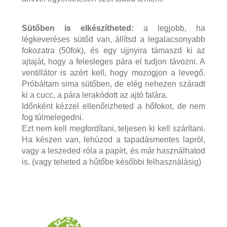
Sütőben is elkészítheted:
a legjobb, ha
légkeveréses sütőd van, állítsd a legalacsonyabb
fokozatra (50fok), és egy ujjnyira támaszd ki az
ajtaját, hogy a felesleges pára el tudjon távozni. A
ventillátor is azért kell, hogy mozogjon a levegő.
Próbáltam sima sütőben, de elég nehezen száradt
ki a cucc, a pára lerakódott az ajtó falára.
Időnként kézzel ellenőrizheted a hőfokot, de nem
fog túlmelegedni.
Ezt nem kell megfordítani, teljesen ki kell szárítani.
Ha készen van, lehúzod a tapadásmentes lapról,
vagy a leszeded róla a papírt, és már használhatod
is. (vagy teheted a hűtőbe későbbi felhasználásig)