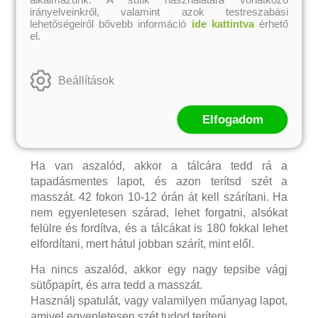
mérve)
irányelveinkről, valamint azok testreszabási
lehetőségeiről bővebb információ
ide kattintva
érhető
el.
A gyümölcsöket tisztítjuk, aprítjuk, és betesszük a
turmixgépbe. Nem kell hozzá víz! Ha nehezen
forogna, akkor gyakran mozgassuk meg, egy erre a
Beállítások
célra szolgáló rúddal nyomkodjuk le a
gyümölcsöket.
Elfogadom
Babakaja: de sok ilyen gyümölcspépet készítettem
a gyerekeknek, amikor még picik voltak!
Ha van aszalód, akkor a tálcára tedd rá a
tapadásmentes lapot, és azon terítsd szét a
masszát. 42 fokon 10-12 órán át kell szárítani. Ha
nem egyenletesen szárad, lehet forgatni, alsókat
felülre és fordítva, és a tálcákat is 180 fokkal lehet
elfordítani, mert hátul jobban szárít, mint elől.
Ha nincs aszalód, akkor egy nagy tepsibe vágj
sütőpapírt, és arra tedd a masszát.
Használj spatulát, vagy valamilyen műanyag lapot,
amivel egyenletesen szét tudod teríteni.