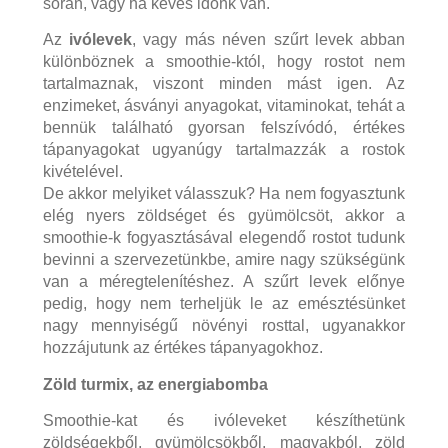
során, vagy ha kevés időnk van.
Az
ivólevek
, vagy más néven szűrt levek abban
különböznek a smoothie-któl, hogy rostot nem
tartalmaznak, viszont minden mást igen. Az
enzimeket, ásványi anyagokat, vitaminokat, tehát a
bennük található gyorsan felszívódó, értékes
tápanyagokat ugyanúgy tartalmazzák a rostok
kivételével.
De akkor melyiket válasszuk? Ha nem fogyasztunk
elég nyers zöldséget és gyümölcsöt, akkor a
smoothie-k fogyasztásával elegendő rostot tudunk
bevinni a szervezetünkbe, amire nagy szükségünk
van a méregtelenítéshez. A szűrt levek előnye
pedig, hogy nem terheljük le az emésztésünket
nagy mennyiségű növényi rosttal, ugyanakkor
hozzájutunk az értékes tápanyagokhoz.
Zöld turmix, az energiabomba
Smoothie-kat és ivóleveket készíthetünk
zöldségekből, gyümölcsökből, magvakból, zöld