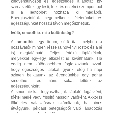
kiegyensúlyozott és egészséges állapotát, így
szervezetünk így testi, lelki és érzelmi szempontból
is a legtöbbet hozhatja ki magából.
Energiaszintünk megemelkedik, életerőnket és
egészségünket hosszú távon megőrizhetjük.
Ivólé, smoothie: mi a különbség?
A
smoothie
egy finom, sűrű ital, melyben a
hozzávalók minden része (a növényi rostok és a lé
is) megtalálható. Teljes értékű táplákékok,
melyekkel egy-egy étkezést is kiválthatunk. Ha
eddig nem különösebben foglalkoztunk azzal,
hogy egészséges italokat igyunk, elég ha napi
szinten beiktatunk az étrendünkbe egy pohár
smoothie-t, és máris sokat tettünk az
egészségünkért.
A smoothie-kat fogyaszthatjuk tápláló fogásként,
főétel mellé vagy frissítő nassolnivalóként. Akkor is
tökéletes választásnak számítanak, ha nincs
étvágyunk, például betegségből való lábadozás