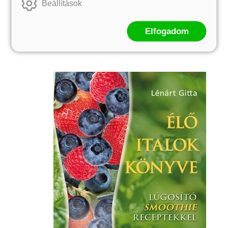
Beállítások
lesz tőle a turmixunk. Váltogassuk az
összetevőket, mert akármennyire is egészségesek
a zöld levelek, a bennük található hatóanyagok
Elfogadom
felhalmozódhatnak a szervezetünkben.