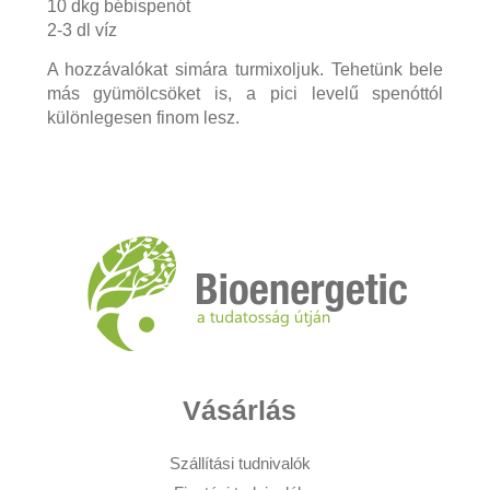
10 dkg bébispenót
2-3 dl víz
A hozzávalókat simára turmixoljuk. Tehetünk bele
más gyümölcsöket is, a pici levelű spenóttól
különlegesen finom lesz.
Vásárlás
Szállítási tudnivalók