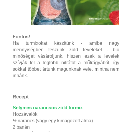
Fontos!
Ha turmixokat készítünk - amibe nagy
mennyiségben teszünk zöld leveleket - bio
minőséget vásároljunk, hiszen ezek a levelek
szívják fel a legtöbb nitrátot a műtrágyából, így
sokkal többet ártunk magunknak vele, mintha nem
innánk.
Recept
Selymes narancsos zöld turmix
Hozzávalók:
½ narancs (vagy egy kimagozott alma)
2 banán