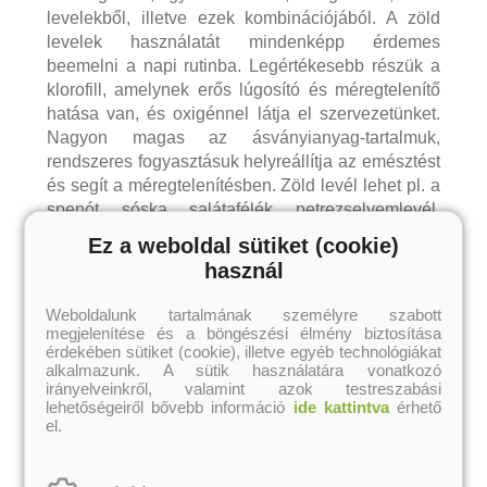
levelekből, illetve ezek kombinációjából. A zöld
levelek használatát mindenképp érdemes
beemelni a napi rutinba. Legértékesebb részük a
klorofill, amelynek erős lúgosító és méregtelenítő
hatása van, és oxigénnel látja el szervezetünket.
Nagyon magas az ásványianyag-tartalmuk,
rendszeres fogyasztásuk helyreállítja az emésztést
és segít a méregtelenítésben. Zöld levél lehet pl. a
spenót, sóska, salátafélék, petrezselyemlevél,
káposztafélék, mángold, medvehagyma, búzafű,
Ez a weboldal sütiket (cookie)
csalán stb., de a sárgarépa levele is, amiben több
használ
a tápanyag, mint magában a gyökérben.
Weboldalunk tartalmának személyre szabott
Ha zöld turmixot szeretnénk készíteni, nagyon
megjelenítése és a böngészési élmény biztosítása
érdekében sütiket (cookie), illetve egyéb technológiákat
egyszerű dolgunk van: valamilyen zöld levelet, az
alkalmazunk. A sütik használatára vonatkozó
íze miatt valamilyen gyümölcsöt és vizet
irányelveinkről, valamint azok testreszabási
összeturmixolunk és készen is vagyunk. Vigyázat,
lehetőségeiről bővebb információ
ide kattintva
érhető
ne essünk át a ló túloldalára! Kettőnél többféle zöld
el.
levelet és két-háromnál több gyümölcsöt ne
tegyünk bele, mert elveszti a friss ízét, jellegtelen