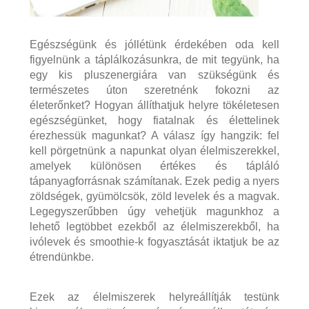
Egészségünk és jóllétünk érdekében oda kell
figyelnünk a táplálkozásunkra, de mit tegyünk, ha
egy kis pluszenergiára van szükségünk és
természetes úton szeretnénk fokozni az
életerőnket? Hogyan állíthatjuk helyre tökéletesen
egészségünket, hogy fiatalnak és élettelinek
érezhessük magunkat? A válasz így hangzik: fel
kell pörgetnünk a napunkat olyan élelmiszerekkel,
amelyek különösen értékes és tápláló
tápanyagforrásnak számítanak. Ezek pedig a nyers
zöldségek, gyümölcsök, zöld levelek és a magvak.
Legegyszerűbben úgy vehetjük magunkhoz a
lehető legtöbbet ezekből az élelmiszerekből, ha
ivólevek és smoothie-k fogyasztását iktatjuk be az
étrendünkbe.
Ezek az élelmiszerek helyreállítják testünk