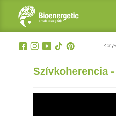
Könyv
Szívkoherencia -