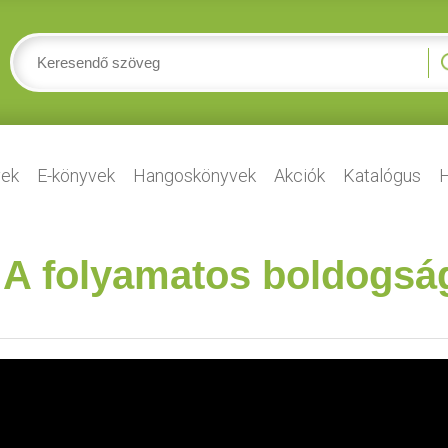
ek
E-könyvek
Hangoskönyvek
Akciók
Katalógus
H
 A folyamatos boldogsá