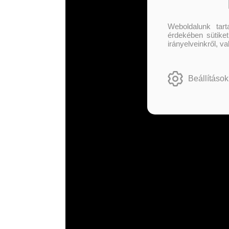
Weboldalunk tar
érdekében sütiket
irányelveinkről, v
Beállítások