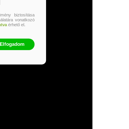
l
mény biztosítása
nálatára vonatkozó
ntva
érhető el.
Elfogadom