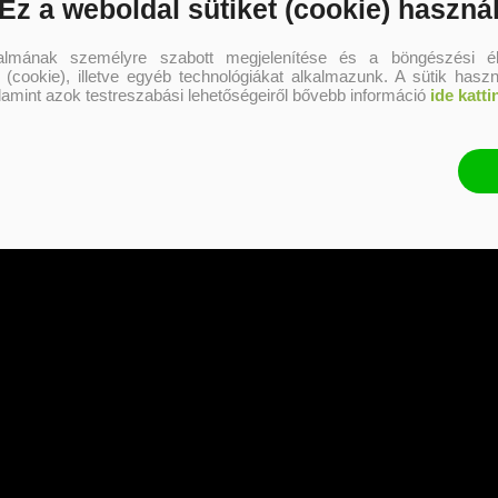
Ez a weboldal sütiket (cookie) haszná
talmának személyre szabott megjelenítése és a böngészési él
 (cookie), illetve egyéb technológiákat alkalmazunk. A sütik hasz
alamint azok testreszabási lehetőségeiről bővebb információ
ide katti