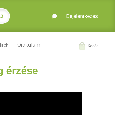
Bejelentkezés
Orákulum
írek
Kosár
g érzése