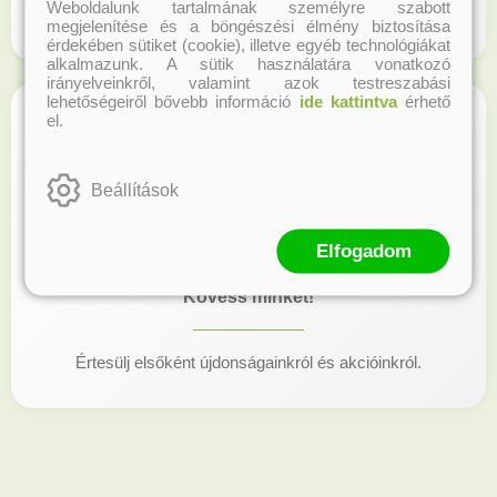
Weboldalunk tartalmának személyre szabott
Regisztrálj honlapunkon és gyűjtsd a hűségpontokat!
megjelenítése és a böngészési élmény biztosítása
érdekében sütiket (cookie), illetve egyéb technológiákat
alkalmazunk. A sütik használatára vonatkozó
irányelveinkről, valamint azok testreszabási
lehetőségeiről bővebb információ
ide kattintva
érhető
el.
Beállítások
Elfogadom
Kövess minket!
Értesülj elsőként újdonságainkról és akcióinkról.