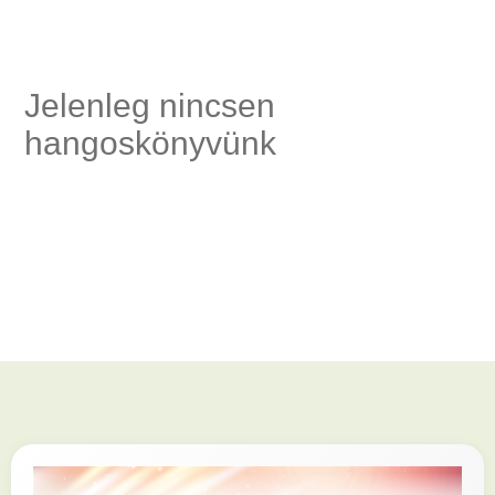
Jelenleg nincsen
ség,
hangoskönyvünk
és