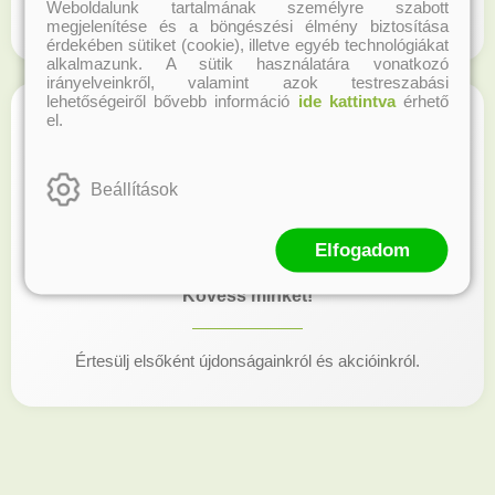
Weboldalunk tartalmának személyre szabott
Regisztrálj honlapunkon és gyűjtsd a hűségpontokat!
megjelenítése és a böngészési élmény biztosítása
érdekében sütiket (cookie), illetve egyéb technológiákat
alkalmazunk. A sütik használatára vonatkozó
irányelveinkről, valamint azok testreszabási
lehetőségeiről bővebb információ
ide kattintva
érhető
el.
Beállítások
Elfogadom
Kövess minket!
Értesülj elsőként újdonságainkról és akcióinkról.