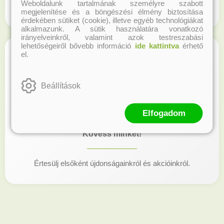
Weboldalunk tartalmának személyre szabott
Regisztrálj honlapunkon és gyűjtsd a hűségpontokat!
megjelenítése és a böngészési élmény biztosítása
érdekében sütiket (cookie), illetve egyéb technológiákat
alkalmazunk. A sütik használatára vonatkozó
irányelveinkről, valamint azok testreszabási
lehetőségeiről bővebb információ
ide kattintva
érhető
el.
Beállítások
Elfogadom
Kövess minket!
Értesülj elsőként újdonságainkról és akcióinkról.