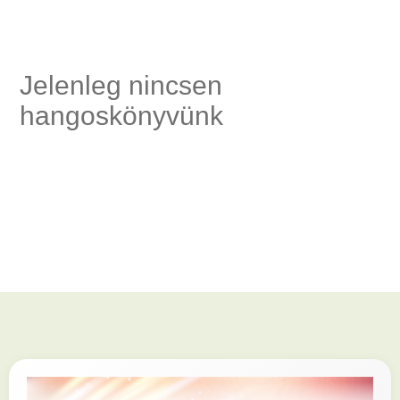
ség,
Jelenleg nincsen
hangoskönyvünk
és