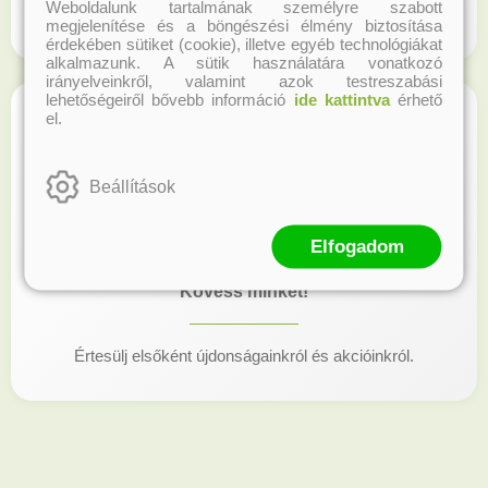
Weboldalunk tartalmának személyre szabott
Regisztrálj honlapunkon és gyűjtsd a hűségpontokat!
megjelenítése és a böngészési élmény biztosítása
érdekében sütiket (cookie), illetve egyéb technológiákat
alkalmazunk. A sütik használatára vonatkozó
irányelveinkről, valamint azok testreszabási
lehetőségeiről bővebb információ
ide kattintva
érhető
el.
Beállítások
Elfogadom
Kövess minket!
Értesülj elsőként újdonságainkról és akcióinkról.