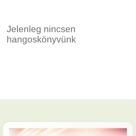
ség,
Jelenleg nincsen
hangoskönyvünk
elés