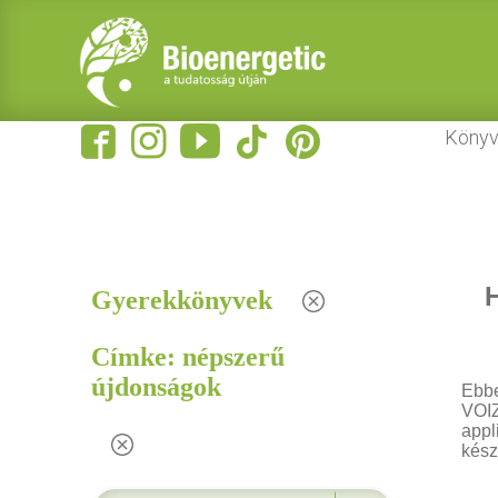
Könyv
H
Gyerekkönyvek
Címke: népszerű
újdonságok
Ebbe
VOIZ
appl
kész