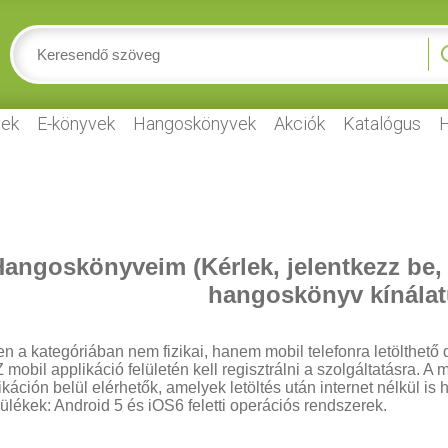
ek
E-könyvek
Hangoskönyvek
Akciók
Katalógus
H
angoskönyveim (Kérlek, jelentkezz be,
hangoskönyv kínálat
n a kategóriában nem fizikai, hanem mobil telefonra letölthető d
 mobil applikáció felületén kell regisztrálni a szolgáltatásra.
ikáción belül elérhetők, amelyek letöltés után internet nélkül is
ülékek: Android 5 és iOS6 feletti operációs rendszerek.