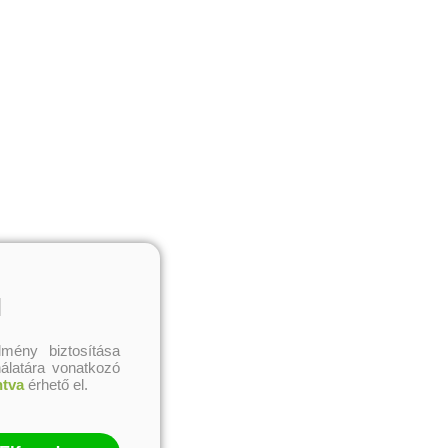
l
mény biztosítása
nálatára vonatkozó
ntva
érhető el.