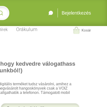
Bejelentkezés
Orákulum
írek
Kosár
 hogy kedvedre válogathass
unkból!)
igitális terméket tudsz vásárolni, amihez a
 A megvásárolt hangoskönyvek csak a VOIZ
 hallgathatók a telefonon. Támogatott mobil