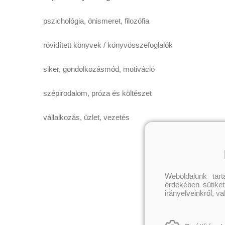
pszichológia, önismeret, filozófia
rövidített könyvek / könyvösszefoglalók
siker, gondolkozásmód, motiváció
szépirodalom, próza és költészet
vállalkozás, üzlet, vezetés
Weboldalunk tar
érdekében sütiket
irányelveinkről, v