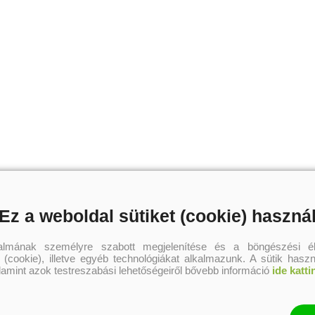
Ez a weboldal sütiket (cookie) haszná
talmának személyre szabott megjelenítése és a böngészési él
 (cookie), illetve egyéb technológiákat alkalmazunk. A sütik hasz
alamint azok testreszabási lehetőségeiről bővebb információ
ide katti