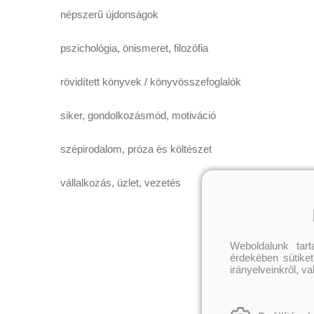
népszerű újdonságok
pszichológia, önismeret, filozófia
rövidített könyvek / könyvösszefoglalók
siker, gondolkozásmód, motiváció
szépirodalom, próza és költészet
vállalkozás, üzlet, vezetés
Weboldalunk tar
érdekében sütiket
irányelveinkről, v