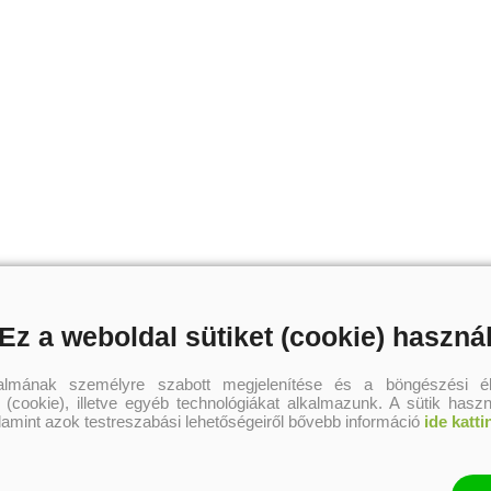
Ez a weboldal sütiket (cookie) haszná
talmának személyre szabott megjelenítése és a böngészési él
 (cookie), illetve egyéb technológiákat alkalmazunk. A sütik hasz
alamint azok testreszabási lehetőségeiről bővebb információ
ide katti