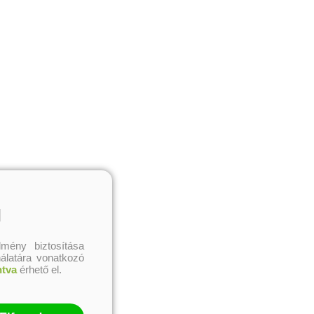
l
mény biztosítása
nálatára vonatkozó
ntva
érhető el.