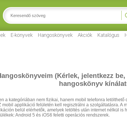
ek
E-könyvek
Hangoskönyvek
Akciók
Katalógus
H
angoskönyveim (Kérlek, jelentkezz be,
hangoskönyv kínálat
n a kategóriában nem fizikai, hanem mobil telefonra letölthető d
 mobil applikáció felületén kell regisztrálni a szolgáltatásra.
ikáción belül elérhetők, amelyek letöltés után internet nélkül is
ülékek: Android 5 és iOS6 feletti operációs rendszerek.