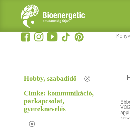
Könyv
H
Hobby, szabadidő
Címke: kommunikáció,
párkapcsolat,
Ebbe
VOIZ
gyereknevelés
appl
kész