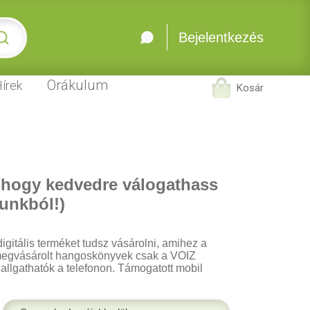
Bejelentkezés
Orákulum
írek
Kosár
 hogy kedvedre válogathass
unkból!)
igitális terméket tudsz vásárolni, amihez a
 A megvásárolt hangoskönyvek csak a VOIZ
 hallgathatók a telefonon. Támogatott mobil