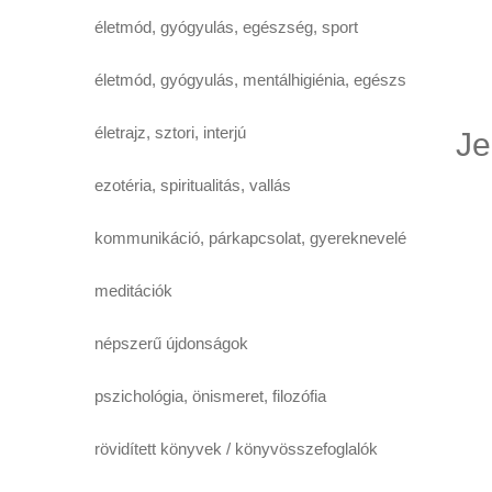
életmód, gyógyulás, egészség, sport
életmód, gyógyulás, mentálhigiénia, egészség,
életrajz, sztori, interjú
Je
ezotéria, spiritualitás, vallás
kommunikáció, párkapcsolat, gyereknevelés
meditációk
népszerű újdonságok
pszichológia, önismeret, filozófia
rövidített könyvek / könyvösszefoglalók