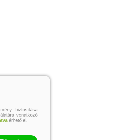
l
mény biztosítása
nálatára vonatkozó
ntva
érhető el.