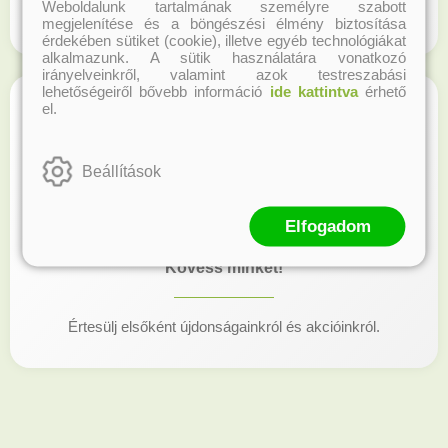
Weboldalunk tartalmának személyre szabott
Regisztrálj honlapunkon és gyűjtsd a hűségpontokat!
megjelenítése és a böngészési élmény biztosítása
érdekében sütiket (cookie), illetve egyéb technológiákat
alkalmazunk. A sütik használatára vonatkozó
irányelveinkről, valamint azok testreszabási
lehetőségeiről bővebb információ
ide kattintva
érhető
el.
Beállítások
Elfogadom
Kövess minket!
Értesülj elsőként újdonságainkról és akcióinkról.