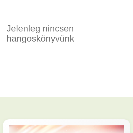
szség,
Jelenleg nincsen
hangoskönyvünk
és