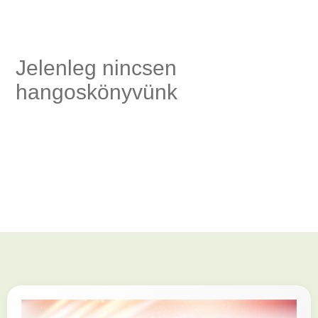
ség,
Jelenleg nincsen
hangoskönyvünk
és