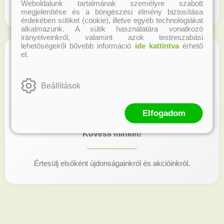
Weboldalunk tartalmának személyre szabott
Regisztrálj honlapunkon és gyűjtsd a hűségpontokat!
megjelenítése és a böngészési élmény biztosítása
érdekében sütiket (cookie), illetve egyéb technológiákat
alkalmazunk. A sütik használatára vonatkozó
irányelveinkről, valamint azok testreszabási
lehetőségeiről bővebb információ
ide kattintva
érhető
el.
Beállítások
Elfogadom
Kövess minket!
Értesülj elsőként újdonságainkról és akcióinkról.