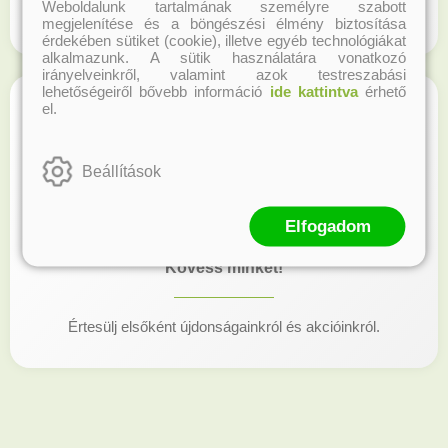
Weboldalunk tartalmának személyre szabott
Regisztrálj honlapunkon és gyűjtsd a hűségpontokat!
megjelenítése és a böngészési élmény biztosítása
érdekében sütiket (cookie), illetve egyéb technológiákat
alkalmazunk. A sütik használatára vonatkozó
irányelveinkről, valamint azok testreszabási
lehetőségeiről bővebb információ
ide kattintva
érhető
el.
Beállítások
Elfogadom
Kövess minket!
Értesülj elsőként újdonságainkról és akcióinkról.