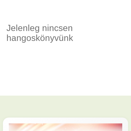
ség,
Jelenleg nincsen
hangoskönyvünk
és