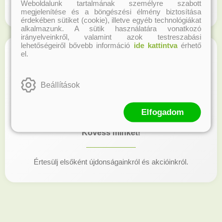
Weboldalunk tartalmának személyre szabott
Regisztrálj honlapunkon és gyűjtsd a hűségpontokat!
megjelenítése és a böngészési élmény biztosítása
érdekében sütiket (cookie), illetve egyéb technológiákat
alkalmazunk. A sütik használatára vonatkozó
irányelveinkről, valamint azok testreszabási
lehetőségeiről bővebb információ
ide kattintva
érhető
el.
Beállítások
Elfogadom
Kövess minket!
Értesülj elsőként újdonságainkról és akcióinkról.