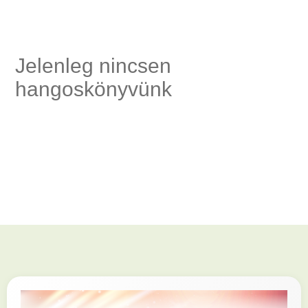
ség,
Jelenleg nincsen
hangoskönyvünk
és