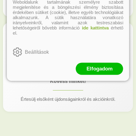
Weboldalunk tartalmának személyre szabott
Regisztrálj honlapunkon és gyűjtsd a hűségpontokat!
megjelenítése és a böngészési élmény biztosítása
érdekében sütiket (cookie), illetve egyéb technológiákat
alkalmazunk. A sütik használatára vonatkozó
irányelveinkről, valamint azok testreszabási
lehetőségeiről bővebb információ
ide kattintva
érhető
el.
Beállítások
Elfogadom
Kövess minket!
Értesülj elsőként újdonságainkról és akcióinkról.