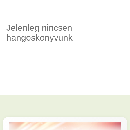
ség,
Jelenleg nincsen
hangoskönyvünk
és