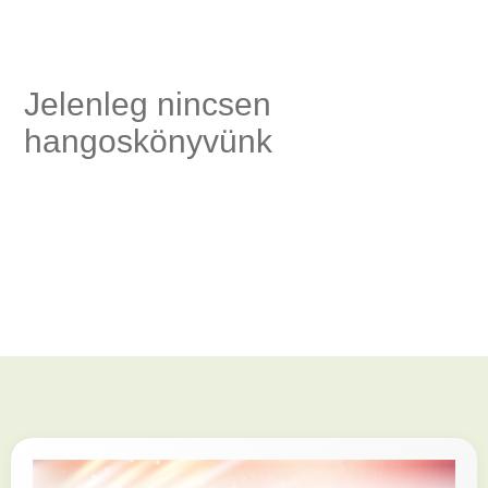
szség,
Jelenleg nincsen
hangoskönyvünk
és