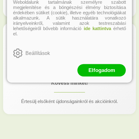
Weboldalunk tartalmának személyre szabott
Regisztrálj honlapunkon és gyűjtsd a hűségpontokat!
megjelenítése és a böngészési élmény biztosítása
érdekében sütiket (cookie), illetve egyéb technológiákat
alkalmazunk. A sütik használatára vonatkozó
irányelveinkről, valamint azok testreszabási
lehetőségeiről bővebb információ
ide kattintva
érhető
el.
Beállítások
Elfogadom
Kövess minket!
Értesülj elsőként újdonságainkról és akcióinkról.