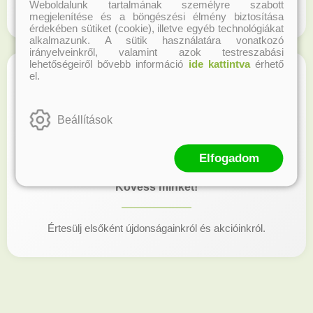
Weboldalunk tartalmának személyre szabott
Regisztrálj honlapunkon és gyűjtsd a hűségpontokat!
megjelenítése és a böngészési élmény biztosítása
érdekében sütiket (cookie), illetve egyéb technológiákat
alkalmazunk. A sütik használatára vonatkozó
irányelveinkről, valamint azok testreszabási
lehetőségeiről bővebb információ
ide kattintva
érhető
el.
Beállítások
Elfogadom
Kövess minket!
Értesülj elsőként újdonságainkról és akcióinkról.