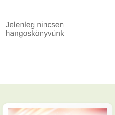
ség,
Jelenleg nincsen
hangoskönyvünk
elés