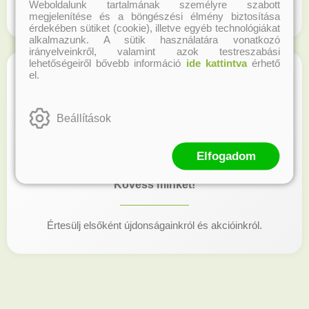
Weboldalunk tartalmának személyre szabott
Regisztrálj honlapunkon és gyűjtsd a hűségpontokat!
megjelenítése és a böngészési élmény biztosítása
érdekében sütiket (cookie), illetve egyéb technológiákat
alkalmazunk. A sütik használatára vonatkozó
irányelveinkről, valamint azok testreszabási
lehetőségeiről bővebb információ
ide kattintva
érhető
el.
Beállítások
Elfogadom
Kövess minket!
Értesülj elsőként újdonságainkról és akcióinkról.