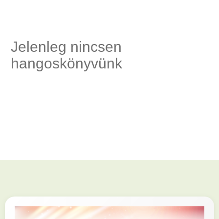
ség,
Jelenleg nincsen
hangoskönyvünk
és