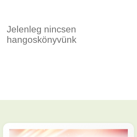
ség,
Jelenleg nincsen
hangoskönyvünk
és