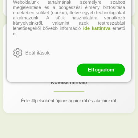
Weboldalunk tartalmának személyre szabott
Regisztrálj honlapunkon és gyűjtsd a hűségpontokat!
megjelenítése és a böngészési élmény biztosítása
érdekében sütiket (cookie), illetve egyéb technológiákat
alkalmazunk. A sütik használatára vonatkozó
irányelveinkről, valamint azok testreszabási
lehetőségeiről bővebb információ
ide kattintva
érhető
el.
Beállítások
Elfogadom
Kövess minket!
Értesülj elsőként újdonságainkról és akcióinkról.