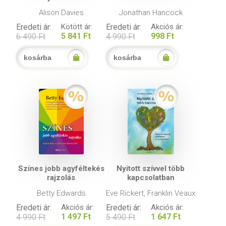
Alison Davies
Jonathan Hancock
Eredeti ár:
Kötött ár:
Eredeti ár:
Akciós ár:
5 841 Ft
998 Ft
6 490 Ft
4 990 Ft
kosárba
kosárba
Színes jobb agyféltekés
Nyitott szívvel több
rajzolás
kapcsolatban
Betty Edwards
Eve Rickert, Franklin Veaux
Eredeti ár:
Akciós ár:
Eredeti ár:
Akciós ár:
1 497 Ft
1 647 Ft
4 990 Ft
5 490 Ft