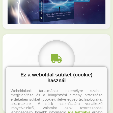
Ez a weboldal sütiket (cookie)
használ
Ingyenes szállítás
Weboldalunk tartalmának személyre szabott
megjelenítése és a böngészési élmény biztosítása
Korábbi könyveinkből regisztrált felhasználóinknak
érdekében sütiket (cookie), illetve egyéb technológiákat
INGYENES szállítás 15.000 Ft felett. További infó...
alkalmazunk. A sütik használatára vonatkozó
irányelveinkről, valamint azok testreszabási
lehetőségeiről bővebb információ
ide kattintva
érhető