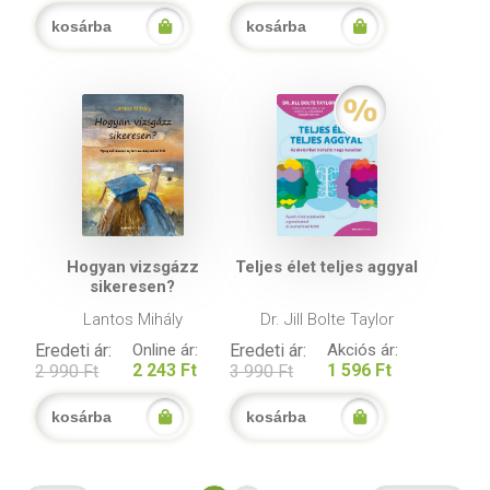
kosárba
kosárba
Hogyan vizsgázz
Teljes élet teljes aggyal
sikeresen?
Lantos Mihály
Dr. Jill Bolte Taylor
Eredeti ár:
Online ár:
Eredeti ár:
Akciós ár:
2 243 Ft
1 596 Ft
2 990 Ft
3 990 Ft
kosárba
kosárba