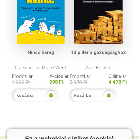
Nincs harag
10 pillér a gazdagsághoz
Liz Fosslien, Mollie West
Alex Becker
Duffy
Eredeti ár:
Akciós ár:
Eredeti ár:
Online ár:
998 Ft
4 478 Ft
4 990 Ft
5 970 Ft
kosárba
kosárba
Ez a weboldal sütiket (cookie)