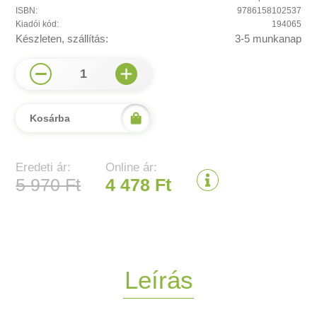
ISBN:
9786158102537
Kiadói kód:
194065
Készleten, szállítás:
3-5 munkanap
1
Kosárba
Eredeti ár:
Online ár:
5 970 Ft
4 478 Ft
Leírás