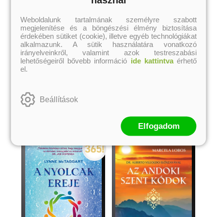
Balogh Béla
Balogh Béla
Weboldalunk tartalmának személyre szabott
Online ár:
Eredeti ár:
Akciós ár:
megjelenítése és a böngészési élmény biztosítása
990 Ft
1 895 Ft
3 790 Ft
érdekében sütiket (cookie), illetve egyéb technológiákat
alkalmazunk. A sütik használatára vonatkozó
kosárba
kosárba
irányelveinkről, valamint azok testreszabási
lehetőségeiről bővebb információ
ide kattintva
érhető
el.
A kategória további termékei
Beállítások
Elfogadom