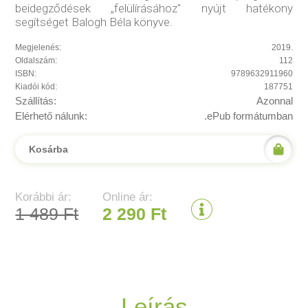
beidegződések „felülírásához" nyújt hatékony
segítséget Balogh Béla könyve.
Megjelenés:
2019.
Oldalszám:
112
ISBN:
9789632911960
Kiadói kód:
187751
Szállítás:
Azonnal
Elérhető nálunk:
.ePub formátumban
Kosárba
Korábbi ár:
Online ár:
1 489 Ft
2 290 Ft
Leírás