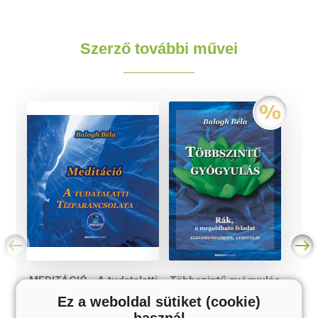
Szerző további művei
MEDITÁCIÓ - A tudatalatti
Többszintű gyógyulás
tízparancsolata
Ez a weboldal sütiket (cookie)
(Hangoskönyv)
használ