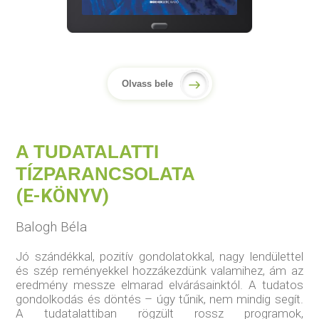
Olvass bele
A TUDATALATTI
TÍZPARANCSOLATA
(E-KÖNYV)
Balogh Béla
Jó szándékkal, pozitív gondolatokkal, nagy lendülettel
és szép reményekkel hozzákezdünk valamihez, ám az
eredmény messze elmarad elvárásainktól. A tudatos
gondolkodás és döntés – úgy tűnik, nem mindig segít.
A tudatalattiban rögzült rossz programok,