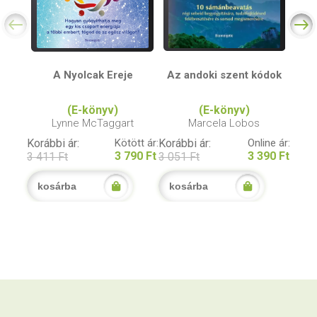
A Nyolcak Ereje
Az andoki szent kódok
(E-könyv)
(E-könyv)
Lynne McTaggart
Marcela Lobos
Korábbi ár:
Kötött ár:
Korábbi ár:
Online ár:
3 790 Ft
3 390 Ft
3 411 Ft
3 051 Ft
kosárba
kosárba