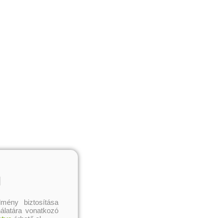
l
mény biztosítása
nálatára vonatkozó