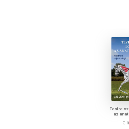
Testre sz
az ana
Gil