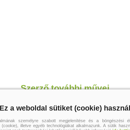
Szerző további művei
Ez a weboldal sütiket (cookie) haszná
talmának személyre szabott megjelenítése és a böngészési él
 (cookie), illetve egyéb technológiákat alkalmazunk. A sütik hasz