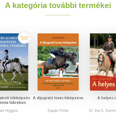
A kategória további termékei
abott lókiképzés
A díjugrató lovas kiképzése
A helyes 
tómia tükrében
lian Higgins
Zupán Péter
Dr. Ina G. Som