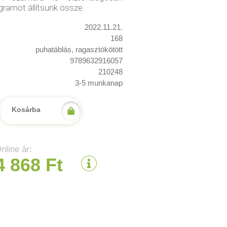
ramot állítsunk össze.
2022.11.21.
168
puhatáblás, ragasztókötött
9789632916057
210248
3-5 munkanap
Kosárba
nline ár:
4 868 Ft