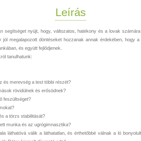
Leírás
lan segítséget nyújt, hogy, változatos, hatékony és a lovak számár
jól megalapozott döntéseket hozzanak annak érdekében, hogy a sa
nkában, és együtt fejlődjenek.
ról tanulhatunk:
sz és merevség a test többi részét?
mások rövidülnek és erősödnek?
ő feszültséget?
zmokat?
s a törzs stabilitását?
zett munka és az ugrógimnasztika?
a láthatóvá válik a láthatatlan, és érthetőbbé válnak a ló bonyolu