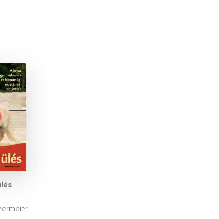
ülés
mermeier