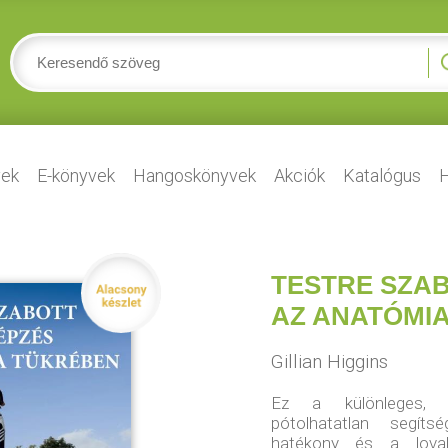
ek
E-könyvek
Hangoskönyvek
Akciók
Katalógus
H
TESTRE SZA
AZ ANATÓMI
Gillian Higgins
Ez a különleges, gy
pótolhatatlan segíts
hatékony és a lova