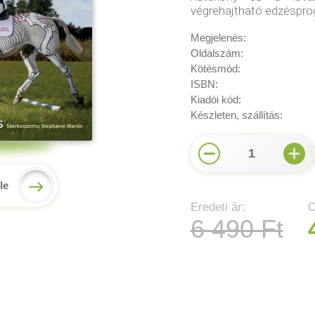
végrehajtható edzésprog
Megjelenés:
Oldalszám:
Kötésmód:
ISBN:
Kiadói kód:
Készleten, szállítás:
1
le
Eredeti ár:
O
6 490 Ft