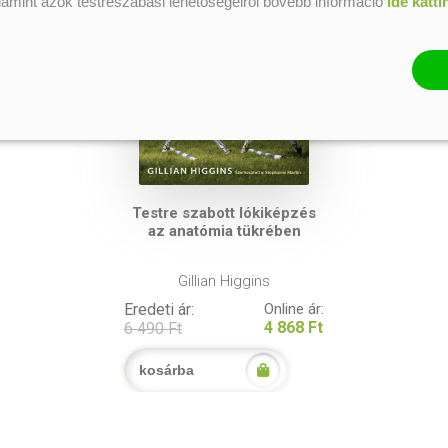
alamint azok testreszabási lehetőségeiről bővebb információ
ide katti
Testre szabott lókiképzés
az anatómia tükrében
Gillian Higgins
Eredeti ár:
Online ár:
4 868 Ft
6 490 Ft
kosárba