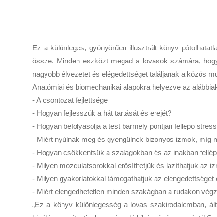
Ez a különleges, gyönyörűen illusztrált könyv pótolhatat
össze. Minden eszközt megad a lovasok számára, hogy 
nagyobb élvezetet és elégedettséget találjanak a közös mu
Anatómiai és biomechanikai alapokra helyezve az alábbiak
- A csontozat fejlettsége
- Hogyan fejlesszük a hát tartását és erejét?
- Hogyan befolyásolja a test bármely pontján fellépő stres
- Miért nyúlnak meg és gyengülnek bizonyos izmok, míg 
- Hogyan csökkentsük a szalagokban és az inakban fellép
- Milyen mozdulatsorokkal erősíthetjük és lazíthatjuk az i
- Milyen gyakorlatokkal támogathatjuk az elengedettséget é
- Miért elengedhetetlen minden szakágban a rudakon vég
„Ez a könyv különlegesség a lovas szakirodalomban, által