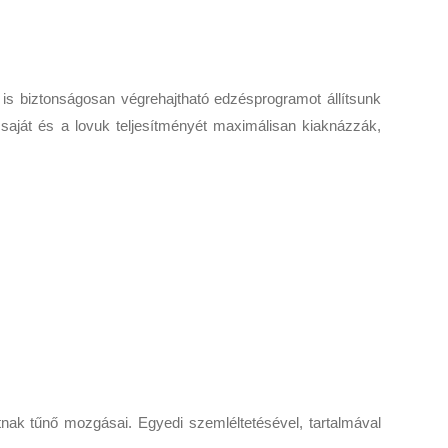
a is biztonságosan végrehajtható edzésprogramot állítsunk
ját és a lovuk teljesítményét maximálisan kiaknázzák,
ltnak tűnő mozgásai. Egyedi szemléltetésével, tartalmával