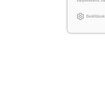
irányelveinkről, v
Beállítások