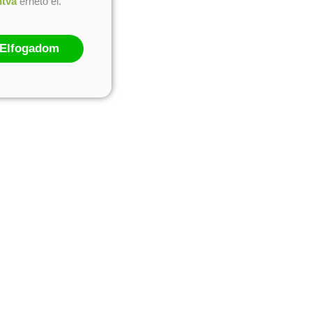
ntva
érhető el.
Elfogadom