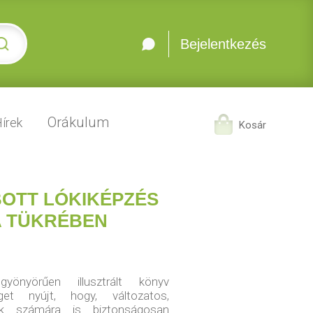
Bejelentkezés
Orákulum
írek
Kosár
BOTT LÓKIKÉPZÉS
A TÜKRÉBEN
önyörűen illusztrált könyv
éget nyújt, hogy, változatos,
k számára is biztonságosan