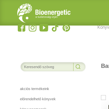
Könyv
Ba
akciós termékeink
előrendelhető könyvek