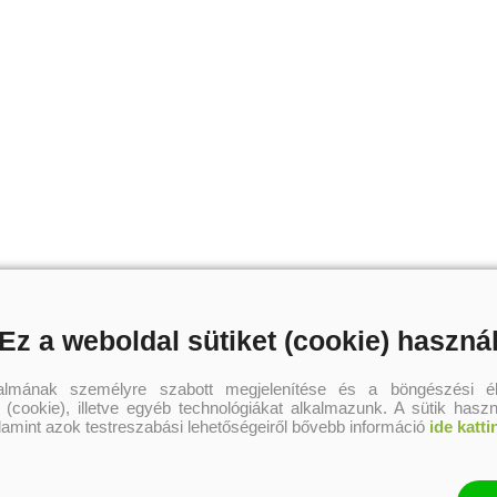
Ez a weboldal sütiket (cookie) haszná
talmának személyre szabott megjelenítése és a böngészési él
 (cookie), illetve egyéb technológiákat alkalmazunk. A sütik hasz
alamint azok testreszabási lehetőségeiről bővebb információ
ide katti