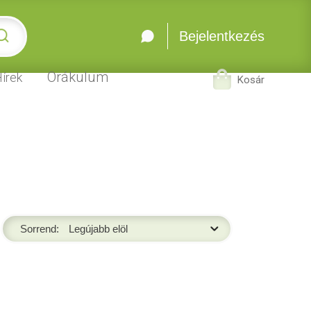
Bejelentkezés
Orákulum
írek
Kosár
Sorrend: