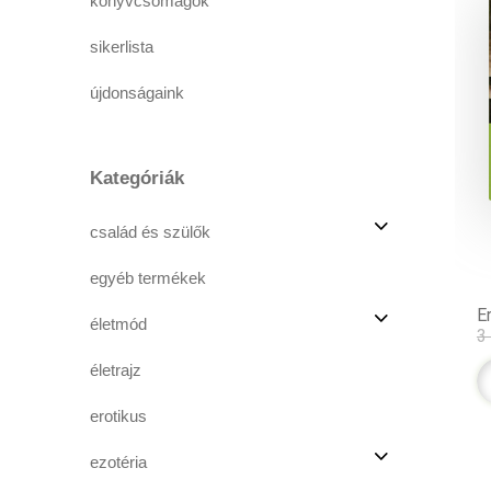
könyvcsomagok
sikerlista
újdonságaink
Kategóriák
család és szülők
egyéb termékek
Er
életmód
3
életrajz
erotikus
ezotéria