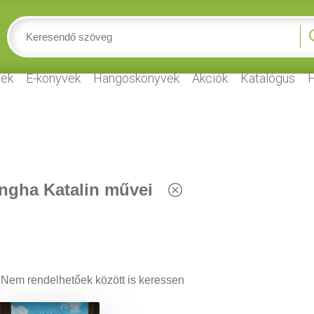
ek
E-könyvek
Hangoskönyvek
Akciók
Katalógus
H
ngha Katalin művei
Nem rendelhetőek között is keressen