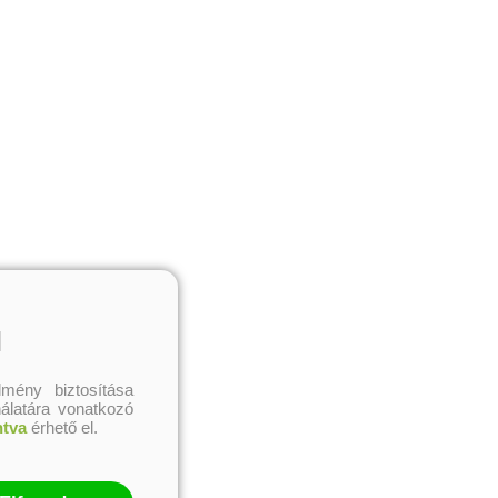
l
mény biztosítása
nálatára vonatkozó
ntva
érhető el.