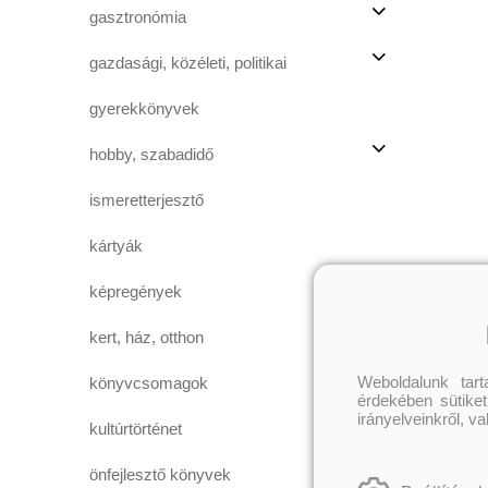
gasztronómia
gazdasági, közéleti, politikai
gyerekkönyvek
hobby, szabadidő
ismeretterjesztő
kártyák
képregények
kert, ház, otthon
Weboldalunk tar
könyvcsomagok
érdekében sütiket
irányelveinkről, v
kultúrtörténet
önfejlesztő könyvek