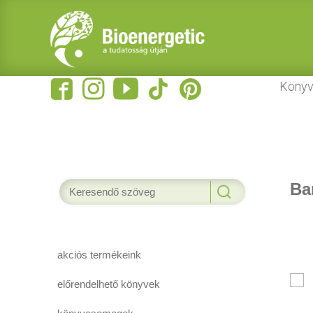
Könyv
Ba
akciós termékeink
előrendelhető könyvek