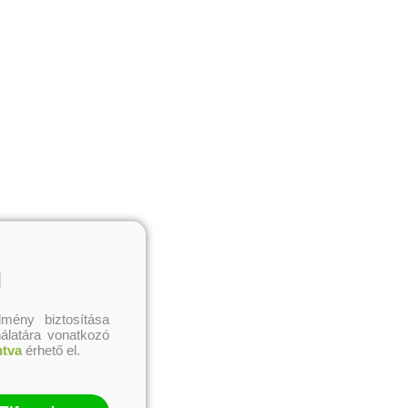
l
mény biztosítása
nálatára vonatkozó
ntva
érhető el.