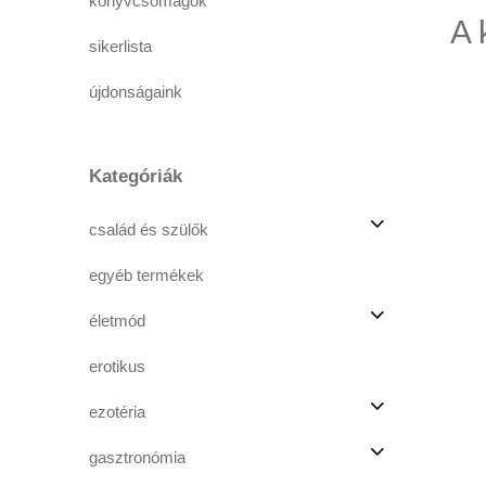
könyvcsomagok
A 
sikerlista
újdonságaink
Kategóriák
család és szülők
egyéb termékek
életmód
erotikus
ezotéria
gasztronómia