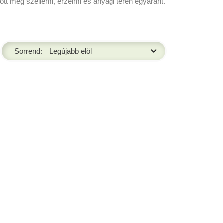
ott meg szellemi, érzelmi és anyagi téren egyaránt.
Sorrend: