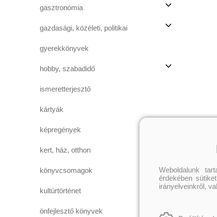
gasztronómia
gazdasági, közéleti, politikai
gyerekkönyvek
hobby, szabadidő
ismeretterjesztő
kártyák
képregények
kert, ház, otthon
Weboldalunk tar
könyvcsomagok
érdekében sütiket
irányelveinkről, v
kultúrtörténet
önfejlesztő könyvek