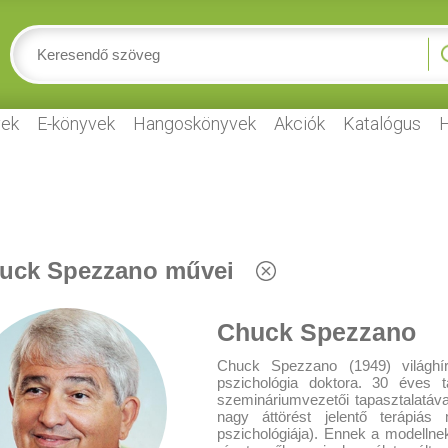
ek
E-könyvek
Hangoskönyvek
Akciók
Katalógus
H
uck Spezzano művei
Chuck Spezzano
Chuck Spezzano (1949) világhír
pszichológia doktora. 30 éves 
szemináriumvezetői tapasztalatáva
nagy áttörést jelentő terápiás
pszichológiája). Ennek a modellne