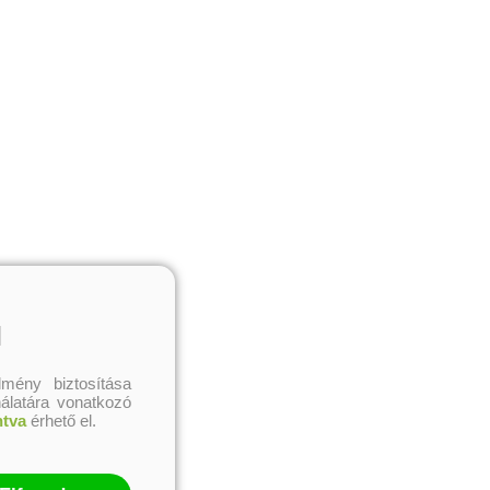
l
mény biztosítása
nálatára vonatkozó
ntva
érhető el.