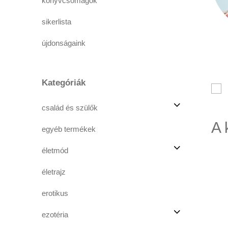
könyvcsomagok
sikerlista
újdonságaink
Kategóriák
család és szülők
A 
egyéb termékek
életmód
életrajz
erotikus
ezotéria