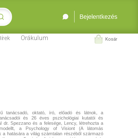
Bejelentkezés
Orákulum
írek
Kosár
ű tanácsadó, oktató, író, előadó és látnok, a
tanácsadói és 26 éves pszichológiai kutatói és
l dr. Spezzano és a felesége, Lency, létrehozta a
 modellt, a Psychology of Visiont (A látomás
k a hatására a világ számtalan részéből származó