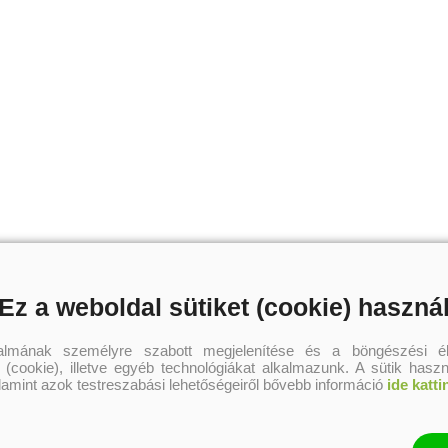
Ez a weboldal sütiket (cookie) haszná
talmának személyre szabott megjelenítése és a böngészési él
 (cookie), illetve egyéb technológiákat alkalmazunk. A sütik hasz
alamint azok testreszabási lehetőségeiről bővebb információ
ide katti