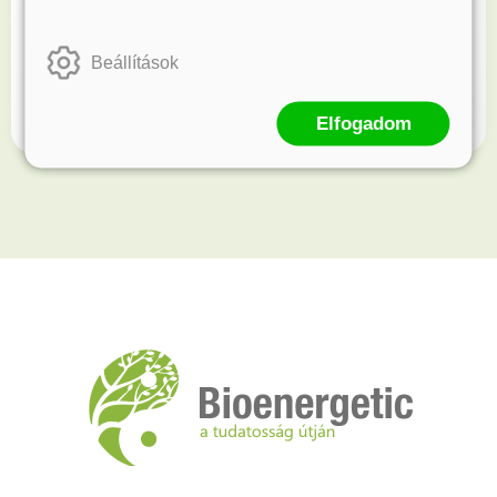
Kövess minket!
Beállítások
Értesülj elsőként újdonságainkról és akcióinkról.
Elfogadom