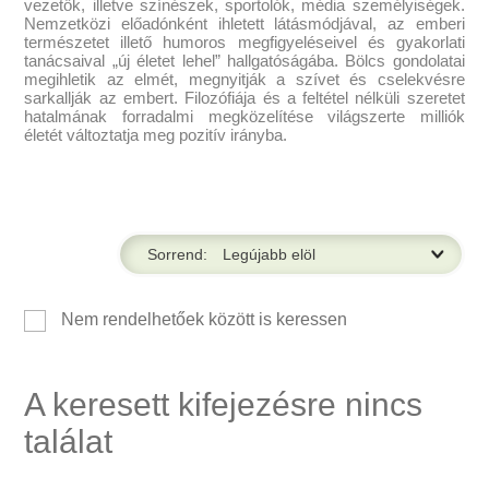
vezetők, illetve színészek, sportolók, média személyiségek.
Nemzetközi előadónként ihletett látásmódjával, az emberi
természetet illető humoros megfigyeléseivel és gyakorlati
tanácsaival „új életet lehel” hallgatóságába. Bölcs gondolatai
megihletik az elmét, megnyitják a szívet és cselekvésre
sarkallják az embert. Filozófiája és a feltétel nélküli szeretet
hatalmának forradalmi megközelítése világszerte milliók
életét változtatja meg pozitív irányba.
Sorrend:
Nem rendelhetőek között is keressen
A keresett kifejezésre nincs
találat