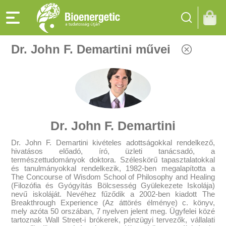
Dr. John F. Demartini művei
Dr. John F. Demartini
Dr. John F. Demartini kivételes adottságokkal rendelkező,
hivatásos előadó, író, üzleti tanácsadó, a
természettudományok doktora. Széleskörű tapasztalatokkal
és tanulmányokkal rendelkezik, 1982-ben megalapította a
The Concourse of Wisdom School of Philosophy and Healing
(Filozófia és Gyógyítás Bölcsesség Gyülekezete Iskolája)
nevű iskoláját. Nevéhez fűződik a 2002-ben kiadott The
Breakthrough Experience (Az áttörés élménye) c. könyv,
mely azóta 50 orszában, 7 nyelven jelent meg. Ügyfelei közé
tartoznak Wall Street-i brókerek, pénzügyi tervezők, vállalati