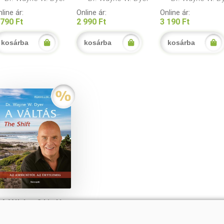
line ár:
Online ár:
Online ár:
 790 Ft
2 990 Ft
3 190 Ft
kosárba
kosárba
kosárba
A Váltás - 2.kiadás-
The Shift -
Filmmelléklettel! - Az