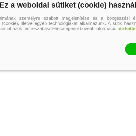
Dr. Wayne W. Dyer
Ez a weboldal sütiket (cookie) haszná
ambíciótól az
értelemig
edeti ár:
Akciós ár:
1 794 Ft
 990 Ft
talmának személyre szabott megjelenítése és a böngészési él
 (cookie), illetve egyéb technológiákat alkalmazunk. A sütik hasz
alamint azok testreszabási lehetőségeiről bővebb információ
ide katti
kosárba