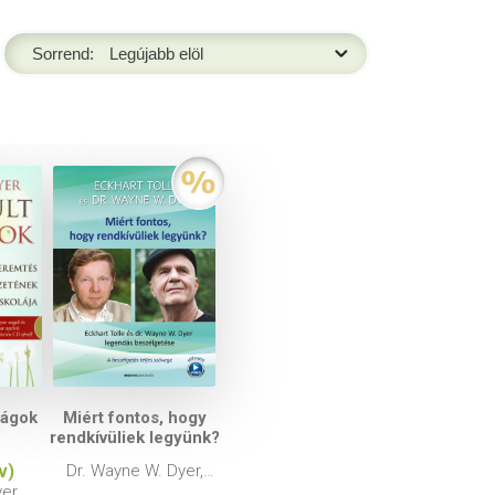
Sorrend:
ságok
Miért fontos, hogy
rendkívüliek legyünk?
v)
Dr. Wayne W. Dyer,
Eckhart Tolle
yer