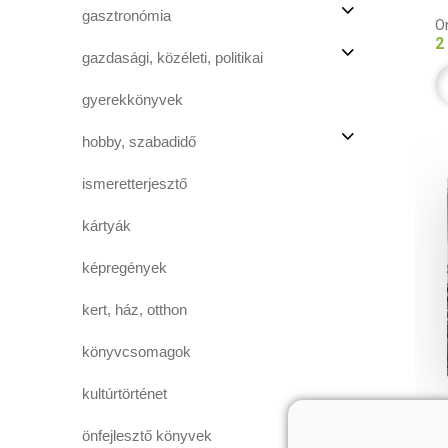
gasztronómia
On
2
gazdasági, közéleti, politikai
gyerekkönyvek
hobby, szabadidő
ismeretterjesztő
kártyák
képregények
kert, ház, otthon
könyvcsomagok
kultúrtörténet
önfejlesztő könyvek