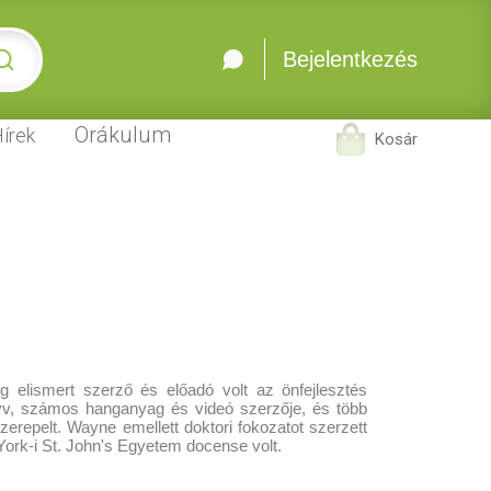
Bejelentkezés
Orákulum
írek
Kosár
 elismert szerző és előadó volt az önfejlesztés
yv, számos hanganyag és videó szerzője, és több
zerepelt. Wayne emellett doktori fokozatot szerzett
ork-i St. John's Egyetem docense volt.