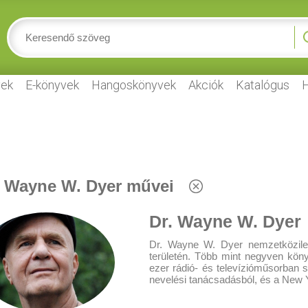
ek
E-könyvek
Hangoskönyvek
Akciók
Katalógus
H
. Wayne W. Dyer művei
Dr. Wayne W. Dyer
Dr. Wayne W. Dyer nemzetközileg
területén. Több mint negyven kön
ezer rádió- és televízióműsorban s
nevelési tanácsadásból, és a New Y