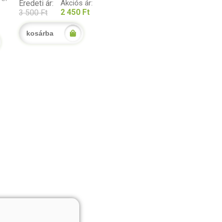
Eredeti ár:
Akciós ár:
2 450 Ft
3 500 Ft
kosárba