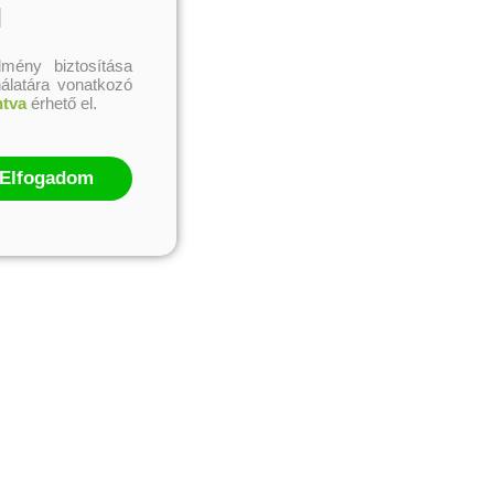
l
mény biztosítása
nálatára vonatkozó
ntva
érhető el.
Elfogadom