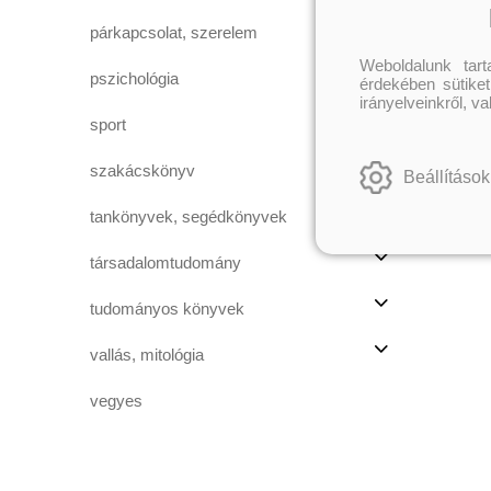
párkapcsolat, szerelem
Er
2
Weboldalunk tar
pszichológia
érdekében sütiket
irányelveinkről, v
sport
szakácskönyv
Beállítások
tankönyvek, segédkönyvek
társadalomtudomány
tudományos könyvek
vallás, mitológia
vegyes