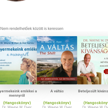
Nem rendelhetőek között is keressen
yermekeink emlékei a
A váltás
Beteljesült kíván
mennyről
(Hangoskönyv)
(Hangoskönyv)
(Hangosköny
Dr. Wayne W. Dyer
Dr. Wayne W. Dyer
Dr. Wayne W. D