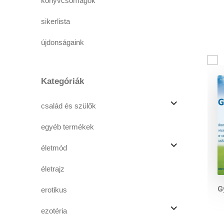
könyvcsomagok
sikerlista
újdonságaink
Kategóriák
család és szülők
egyéb termékek
életmód
életrajz
G
erotikus
ezotéria