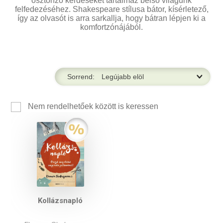
ösztönző kérdéseket tartalmaz belső világunk
felfedezéséhez. Shakespeare stílusa bátor, kísérletező,
így az olvasót is arra sarkallja, hogy bátran lépjen ki a
komfortzónájából.
Sorrend:
Nem rendelhetőek között is keressen
Kollázsnapló