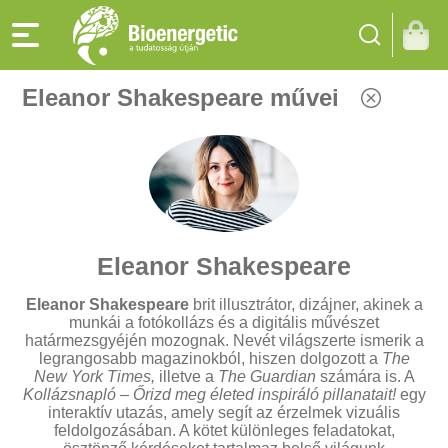
Eleanor Shakespeare művei
Eleanor Shakespeare
Eleanor Shakespeare
brit illusztrátor, dizájner, akinek a
munkái a fotókollázs és a digitális művészet
határmezsgyéjén mozognak. Nevét világszerte ismerik a
legrangosabb magazinokból, hiszen dolgozott a
The
New York Times,
illetve a
The Guardian
számára is. A
Kollázsnapló – Őrizd meg életed inspiráló pillanatait!
egy
interaktív utazás, amely segít az érzelmek vizuális
feldolgozásában. A kötet különleges feladatokat,