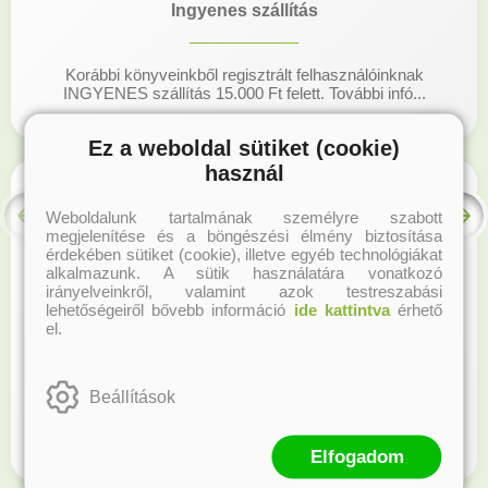
Ingyenes szállítás
Korábbi könyveinkből regisztrált felhasználóinknak
INGYENES szállítás 15.000 Ft felett. További infó...
Ez a weboldal sütiket (cookie)
használ
Weboldalunk tartalmának személyre szabott
megjelenítése és a böngészési élmény biztosítása
érdekében sütiket (cookie), illetve egyéb technológiákat
alkalmazunk. A sütik használatára vonatkozó
irányelveinkről, valamint azok testreszabási
lehetőségeiről bővebb információ
ide kattintva
érhető
el.
Hűségprogram
Beállítások
Regisztrálj honlapunkon és gyűjtsd a hűségpontokat!
Elfogadom