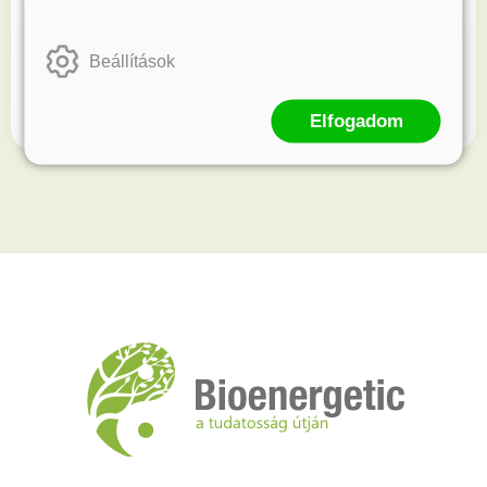
Kövess minket!
Beállítások
Értesülj elsőként újdonságainkról és akcióinkról.
Elfogadom