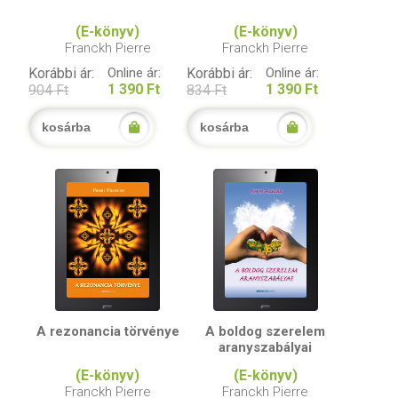
(E-könyv)
(E-könyv)
Franckh Pierre
Franckh Pierre
Korábbi ár:
Online ár:
Korábbi ár:
Online ár:
1 390 Ft
1 390 Ft
904 Ft
834 Ft
kosárba
kosárba
A rezonancia törvénye
A boldog szerelem
aranyszabályai
(E-könyv)
(E-könyv)
Franckh Pierre
Franckh Pierre