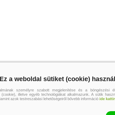
Ez a weboldal sütiket (cookie) haszná
talmának személyre szabott megjelenítése és a böngészési él
 (cookie), illetve egyéb technológiákat alkalmazunk. A sütik hasz
alamint azok testreszabási lehetőségeiről bővebb információ
ide katti