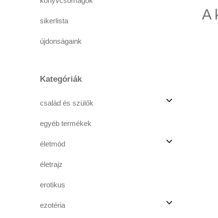
könyvcsomagok
A 
sikerlista
újdonságaink
Kategóriák
család és szülők
egyéb termékek
életmód
életrajz
erotikus
ezotéria