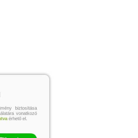
l
mény biztosítása
nálatára vonatkozó
ntva
érhető el.