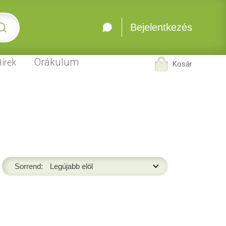
Bejelentkezés
Orákulum
írek
Kosár
Sorrend: