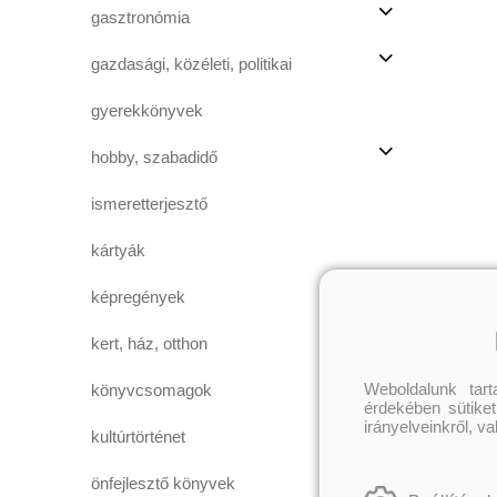
gasztronómia
gazdasági, közéleti, politikai
gyerekkönyvek
hobby, szabadidő
ismeretterjesztő
kártyák
képregények
kert, ház, otthon
Weboldalunk tar
könyvcsomagok
érdekében sütiket
irányelveinkről, v
kultúrtörténet
önfejlesztő könyvek