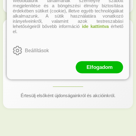
Weboldalunk tartalmának személyre szabott
Regisztrálj honlapunkon és gyűjtsd a hűségpontokat!
megjelenítése és a böngészési élmény biztosítása
érdekében sütiket (cookie), illetve egyéb technológiákat
alkalmazunk. A sütik használatára vonatkozó
irányelveinkről, valamint azok testreszabási
lehetőségeiről bővebb információ
ide kattintva
érhető
el.
Beállítások
Elfogadom
Kövess minket!
Értesülj elsőként újdonságainkról és akcióinkról.