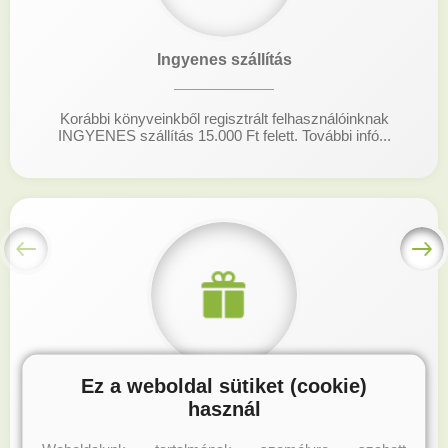
Ingyenes szállítás
Korábbi könyveinkből regisztrált felhasználóinknak
INGYENES szállítás 15.000 Ft felett. További infó...
Ez a weboldal sütiket (cookie)
Hűségprogram
használ