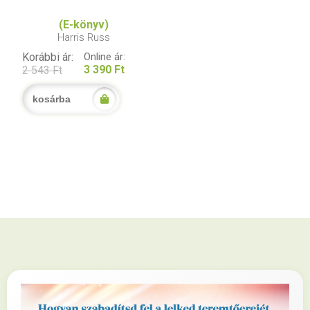
(E-könyv)
Harris Russ
Korábbi ár:
Online ár:
3 390 Ft
2 543 Ft
kosárba