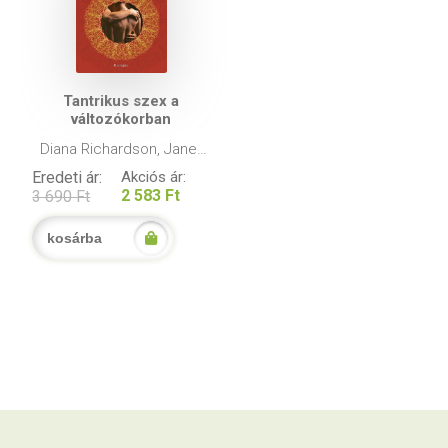
Tantrikus szex a
változókorban
Diana Richardson, Janet
McGeever
Eredeti ár:
Akciós ár:
2 583 Ft
3 690 Ft
kosárba