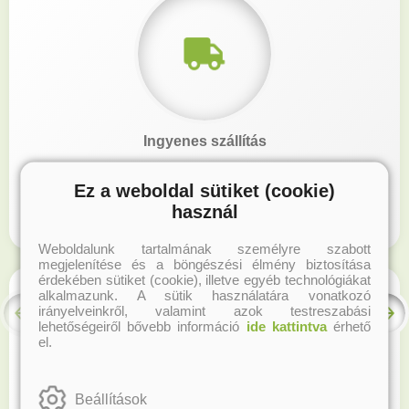
Ingyenes szállítás
Ez a weboldal sütiket (cookie)
Korábbi könyveinkből regisztrált felhasználóinknak
használ
INGYENES szállítás 15.000 Ft felett. További infó...
Weboldalunk tartalmának személyre szabott
megjelenítése és a böngészési élmény biztosítása
érdekében sütiket (cookie), illetve egyéb technológiákat
alkalmazunk. A sütik használatára vonatkozó
irányelveinkről, valamint azok testreszabási
lehetőségeiről bővebb információ
ide kattintva
érhető
el.
Beállítások