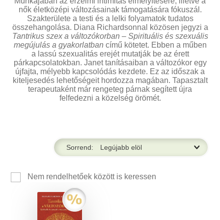
Munkájában az érzelmi intimitás elmélyítésére, illetve a
nők életközépi változásainak támogatására fókuszál.
Szakterülete a testi és a lelki folyamatok tudatos
összehangolása. Diana Richardsonnal közösen jegyzi a
Tantrikus szex a változókorban – Spirituális és szexuális
megújulás a gyakorlatban
című kötetet. Ebben a műben
a lassú szexualitás erejét mutatják be az érett
párkapcsolatokban. Janet tanításaiban a változókor egy
újfajta, mélyebb kapcsolódás kezdete. Ez az időszak a
kiteljesedés lehetőségeit hordozza magában. Tapasztalt
terapeutaként már rengeteg párnak segített újra
felfedezni a közelség örömét.
Sorrend:
Nem rendelhetőek között is keressen