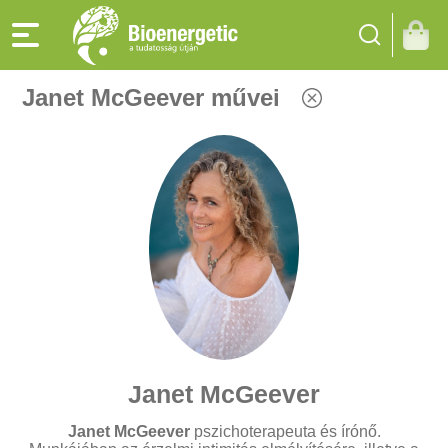
Janet McGeever művei
Janet McGeever
Janet McGeever
pszichoterapeuta és írónő.