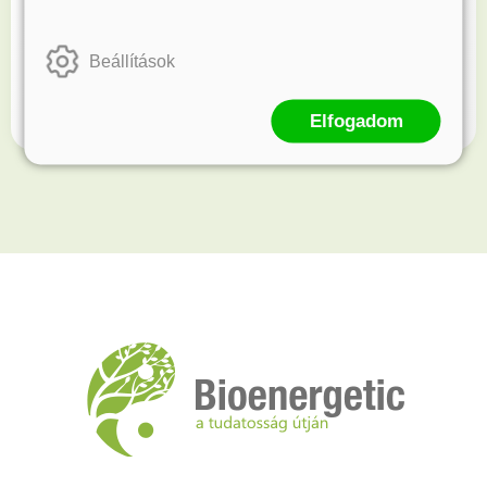
Kövess minket!
Beállítások
Értesülj elsőként újdonságainkról és akcióinkról.
Elfogadom