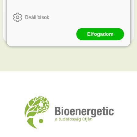
Kövess minket!
Beállítások
Értesülj elsőként újdonságainkról és akcióinkról.
Elfogadom