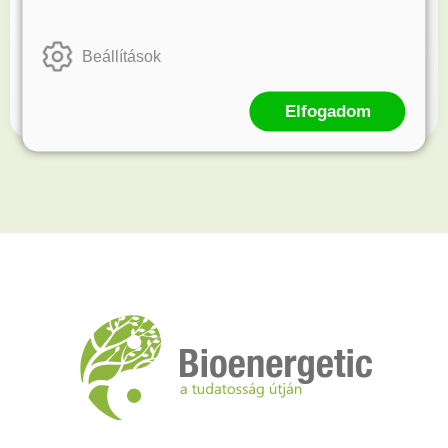
Kövess minket!
Beállítások
Értesülj elsőként újdonságainkról és akcióinkról.
Elfogadom